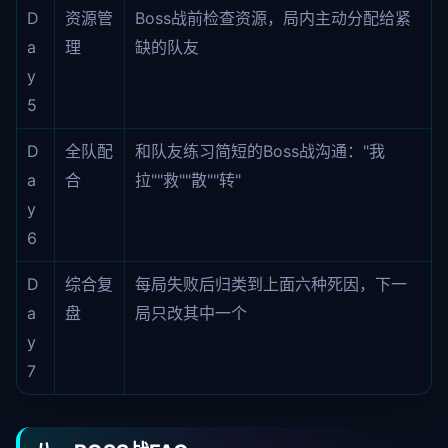
D
资源管
Boss战前检查资源，局内主动分配给紧
a
理
缺的队友
y
5
D
全队配
和队友练习简短的Boss战沟通："我
a
合
拉""救""散""转"
y
6
D
综合复
每局失败后归类到上面六种死因，下一
a
盘
局只改其中一个
y
7