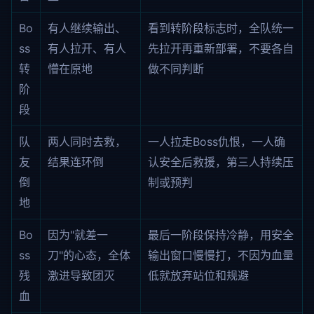
Bo
有人继续输出、
看到转阶段标志时，全队统一
ss
有人拉开、有人
先拉开再重新部署，不要各自
转
懵在原地
做不同判断
阶
段
队
两人同时去救，
一人拉走Boss仇恨，一人确
友
结果连环倒
认安全后救援，第三人持续压
倒
制或预判
地
Bo
因为"就差一
最后一阶段保持冷静，用安全
ss
刀"的心态，全体
输出窗口慢慢打，不因为血量
残
激进导致团灭
低就放弃站位和规避
血