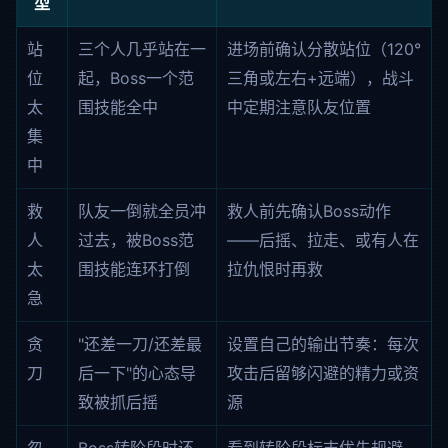
型
站
三个人几乎站在一
进场前确认分散站位（120°
位
起，Boss一个范
三角或左右+远端），战斗
太
围技能全中
中定期注意队友位置
集
中
救
队友一倒就全员冲
救人前先确认Boss动作
人
过去，被Boss范
——后摇、拉走、或有人在
太
围技能连环打倒
拉仇恨时再救
急
贪
"还差一刀/还差最
设置自己的输出节奏：每次
刀
后一下"的心态导
攻击后留够闪避的精力或资
致被抓后摇
源