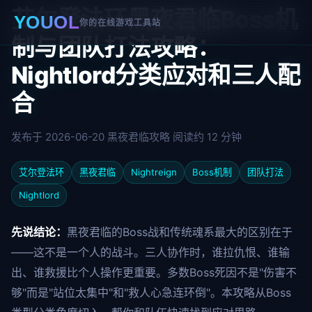
艾尔登法环黑夜君临Boss机
YOUOL
你的在线游戏工具站
制与团队打法攻略：
Nightlord分类应对和三人配
合
发布于 2026-06-20
黑夜君临攻略
阅读约 12 分钟
艾尔登法环
黑夜君临
Nightreign
Boss机制
团队打法
Nightlord
先说结论：
黑夜君临的Boss战和传统魂系最大的区别在于
——这不是一个人的战斗。三人协作时，谁拉仇恨、谁输
出、谁救援比个人操作更重要。多数Boss死因不是"伤害不
够"而是"站位太集中"和"救人心急连环倒"。本攻略从Boss