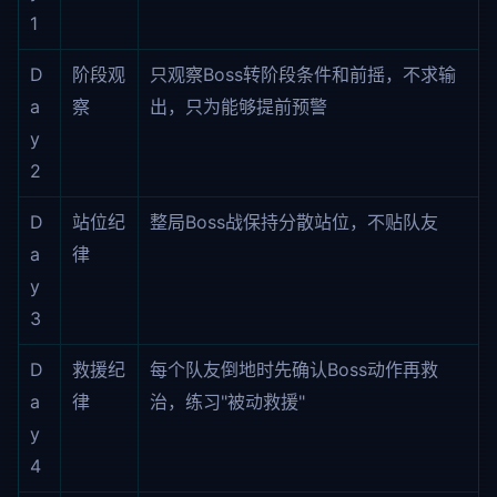
1
D
阶段观
只观察Boss转阶段条件和前摇，不求输
a
察
出，只为能够提前预警
y
2
D
站位纪
整局Boss战保持分散站位，不贴队友
a
律
y
3
D
救援纪
每个队友倒地时先确认Boss动作再救
a
律
治，练习"被动救援"
y
4