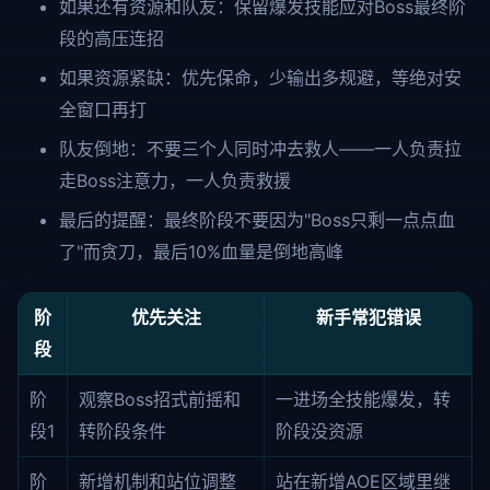
如果还有资源和队友：保留爆发技能应对Boss最终阶
段的高压连招
如果资源紧缺：优先保命，少输出多规避，等绝对安
全窗口再打
队友倒地：不要三个人同时冲去救人——一人负责拉
走Boss注意力，一人负责救援
最后的提醒：最终阶段不要因为"Boss只剩一点点血
了"而贪刀，最后10%血量是倒地高峰
阶
优先关注
新手常犯错误
段
阶
观察Boss招式前摇和
一进场全技能爆发，转
段1
转阶段条件
阶段没资源
阶
新增机制和站位调整
站在新增AOE区域里继