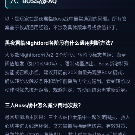
八、BOSS战FAQ
以下是玩家在黑夜君临Boss战中最常遇到的问题。所有答
案基于长期通用经验，不涉及具体版本号或数值补丁。
黑夜君临Nightlord各阶段有什么通用判断方法？
大多数Nightlord分为2-3个阶段。转阶段标志包括：血量
阈值触发（如70%/40%）、强制动画演出、Boss新增特殊
技能或召唤小怪。建议开局前20%血量先观察Boss招式，
确认转阶段触发条件和动作前摇后再全力输出。看到转阶段
动作时优先拉开距离、规避判定，等动画结束再重新近身。
三人Boss战中怎么减少倒地次数？
最常见倒地主因是：三个人站位太集中一起吃范围技、救人
心切冲进火线连环倒、贪刀被抓后摇硬吃伤害。有效对策：
分散站位（120°三角阵型）、救人前先确认Boss后摇或有