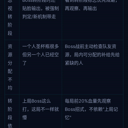
忽
Boss转阶段时还
看到转阶段标志优先规避，
视
贴脸输出，被强制
再观察、再输出
转
判定/新机制带走
阶
段
资
一个人圣杯瓶很多
Boss战前主动检查队友资
源
但另一个人已经空
源，局内可分配的补给先给
分
了
紧缺的人
配
不
均
转
上局Boss这么
每局前20%血量先观察
阶
打，这局不一样就
Boss招式，不依赖"上局记
段
懵
忆"
依