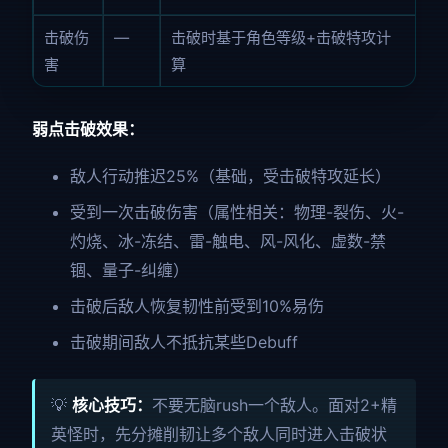
击破伤
—
击破时基于角色等级+击破特攻计
害
算
弱点击破效果：
敌人行动推迟25%（基础，受击破特攻延长）
受到一次击破伤害（属性相关：物理-裂伤、火-
灼烧、冰-冻结、雷-触电、风-风化、虚数-禁
锢、量子-纠缠）
击破后敌人恢复韧性前受到10%易伤
击破期间敌人不抵抗某些Debuff
💡
核心技巧：
不要无脑rush一个敌人。面对2+精
英怪时，先分摊削韧让多个敌人同时进入击破状