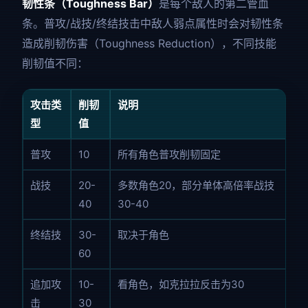
韧性条（Toughness Bar）
是每个敌人的第二管血
条。普攻/战技/终结技击中敌人弱点属性时会对韧性条
造成削韧伤害（Toughness Reduction），不同技能
削韧值不同：
攻击类
削韧
说明
型
值
普攻
10
所有角色普攻削韧固定
战技
20-
多数角色20，部分单体高倍率战技
40
30-40
终结技
30-
取决于角色
60
追加攻
10-
看角色，如克拉拉反击为30
击
30