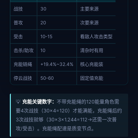
战技
30
主要来源
普攻
20
次要来源
受击
10-15
看敌人攻击类型
击杀/助攻
10
清杂时有用
充能链绳
+19.4%~32.4%
核心充能装
停云战技
50-60
固定值充能
💡
充能关键数字：
不带充能绳的120能量角色需
要4次战技（30×4=120）才能满能，充能绳后约
3次战技就够（30×3×1.244=112→还需一次普
攻/受击）。充能绳配速是质变节点。