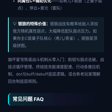
同属性C+辅助优化
——如希儿+银狼（上量子弱
点）、停云+景元（雷队）
💡
银狼的特殊价值：
银狼战技有概率给敌人添加
我方随机属性弱点，大幅降低配队弱点压力。如
果你主C是量子队核心（希儿/青雀），银狼是顶
级拼图。
崩坏星穹铁道战斗机制从零入门：削韧与弱点击破、战
技点循环管理、终结技充能速度配速、行动条推拉机
制、dot与buff/debuff底层逻辑。适合新老玩家理解
回合制底层规则。
常见问题 FAQ