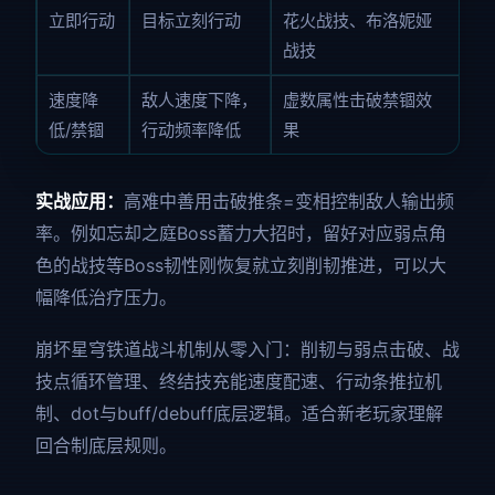
立即行动
目标立刻行动
花火战技、布洛妮娅
战技
速度降
敌人速度下降，
虚数属性击破禁锢效
低/禁锢
行动频率降低
果
实战应用：
高难中善用击破推条=变相控制敌人输出频
率。例如忘却之庭Boss蓄力大招时，留好对应弱点角
色的战技等Boss韧性刚恢复就立刻削韧推进，可以大
幅降低治疗压力。
崩坏星穹铁道战斗机制从零入门：削韧与弱点击破、战
技点循环管理、终结技充能速度配速、行动条推拉机
制、dot与buff/debuff底层逻辑。适合新老玩家理解
回合制底层规则。