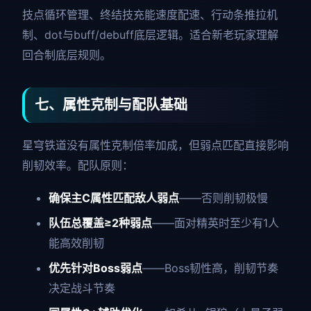
技点循环管理、终结技充能速度配速、行动条推拉机
制、dot与buff/debuff底层逻辑。适合新老玩家理解
回合制底层规则。
七、属性克制与配队基础
星穹铁道没有属性克制倍率加成，但弱点匹配直接影响
削韧效率。配队原则：
确保主C属性匹配敌人弱点
——否则削韧极慢
队伍总覆盖≥2种弱点
——面对精英时至少有1人
能高效削韧
优先针对Boss弱点
——Boss韧性高，削韧节奏
决定战斗节奏