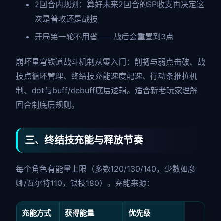
2回合内规划：算好未来2回合的SP收支再决定这
次是普攻还是战技
开局第一轮不用省——战后会重置到3点
崩坏星穹铁道战斗机制从零入门：削韧与弱点击破、战
技点循环管理、终结技充能速度配速、行动条推拉机
制、dot与buff/debuff底层逻辑。适合新老玩家理解
回合制底层规则。
三、终结技充能与释放节奏
每个角色有能量上限（多数120/130/140，少数如彦
卿/瓦尔特110，银枝180）。充能来源：
充能方式
获得能量
优先级