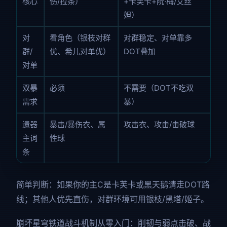
核心
伤/拉条）
+卡芙卡+阮·梅/艾丝
妲）
对
看角色（银枝对群
对群稳定、对单靠多
群/
优、希儿对单优）
DOT叠加
对单
双暴
必须
不需要（DOT不吃双
需求
暴）
遗器
暴击/暴伤衣、属
攻击衣、攻击/击破球
主词
性球
条
简单判断：如果你的主C是卡芙卡或黑天鹅请走DOT路
线；其他人优先直伤，对群环境可用银枝/黑塔/姬子。
崩坏星穹铁道战斗机制从零入门：削韧与弱点击破、战