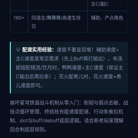
主C/副C
160+
同谐主/舞舞舞/高速生存
辅助、产点角色
位
💡
配速实用经验：
速度不要盲目堆！辅助速度>
主C速度是常见需求（先上Buff再打输出）。布洛
妮娅配镜流/饮月时，鸭鸭速度<主C速度（保证主
C输出后再拉条）；花火配希儿时，花火速度≈希
儿速度即可。
崩坏星穹铁道战斗机制从零入门：削韧与弱点击破、战
技点循环管理、终结技充能速度配速、行动条推拉机
制、dot与buff/debuff底层逻辑。适合新老玩家理解
回合制底层规则。