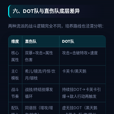
六、DOT队与直伤队底层差异
两种流派的战斗逻辑完全不同，培养路线也泾渭分明：
维度
直伤队
DOT队
核心
双暴+攻击+属性
攻击+击破特攻+速度
属性
伤害
主C
希儿/镜流/丹恒·饮
卡芙卡/黑天鹅
模板
月/银枝
战斗
战技/终结技爆发
持续挂DOT→卡芙卡引
节奏
循环
爆→敌人行动再触发
配队
同谐拐（增攻/增
虚无挂DOT（黑天鹅