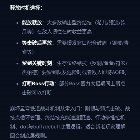
释放时机选择：
能放就放
：大多数输出型终结技（希儿/镜流/饮
月等）在敌人韧性在时收益更高
等击破后再放
：需要爆发窗口配合破盾（银枝/青
雀等）
留到关键时刻
：生存位终结技（罗刹/藿藿/符玄/
杰帕德）要留到队友危险时或者敌人即将AOE时
打断Boss行动
：部分Boss蓄力大招期间上弱点
击破可以打断
崩坏星穹铁道战斗机制从零入门：削韧与弱点击破、战
技点循环管理、终结技充能速度配速、行动条推拉机
制、dot与buff/debuff底层逻辑。适合新老玩家理解
回合制底层规则。