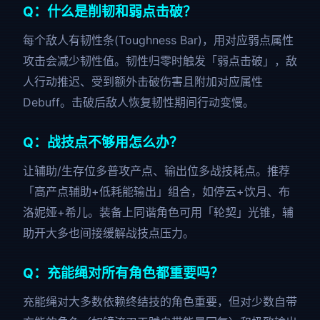
Q：什么是削韧和弱点击破？
每个敌人有韧性条(Toughness Bar)，用对应弱点属性
攻击会减少韧性值。韧性归零时触发「弱点击破」，敌
人行动推迟、受到额外击破伤害且附加对应属性
Debuff。击破后敌人恢复韧性期间行动变慢。
Q：战技点不够用怎么办？
让辅助/生存位多普攻产点、输出位多战技耗点。推荐
「高产点辅助+低耗能输出」组合，如停云+饮月、布
洛妮娅+希儿。装备上同谐角色可用「轮契」光锥，辅
助开大多也间接缓解战技点压力。
Q：充能绳对所有角色都重要吗？
充能绳对大多数依赖终结技的角色重要，但对少数自带