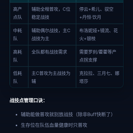
高产
辅助全程普攻，C位
停云+希儿、驭空
点队
稳定战技
+丹恒·饮月
中耗
辅助偶尔战技，主C
布洛妮娅+镜流、花
队
战技为主
火+银枝
高耗
全队都有战技需求
需要罗刹/藿藿等产
队
点拐支撑
低耗
主C普攻为主战技为
克拉拉、三月七、娜
队
辅
塔莎
战技点管理口诀：
辅助能做普攻就别放战技（除非Buff快断了）
生存位在队伍血量健康时只普攻