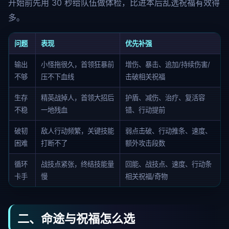
开始前先用 30 秒给队伍做体检，比进本后乱选祝福有效得
多。
问题
表现
优先补强
输出
小怪拖很久，首领狂暴前
增伤、暴击、追加/持续伤害/
不够
压不下血线
击破相关祝福
生存
精英战掉人，首领大招后
护盾、减伤、治疗、复活容
不稳
一地残血
错、行动提前
破韧
敌人行动频繁，关键技能
弱点击破、行动推条、速度、
困难
打断不了
额外攻击段数
循环
战技点紧张，终结技能量
回能、战技点、速度、行动条
卡手
慢
相关祝福/奇物
二、命途与祝福怎么选