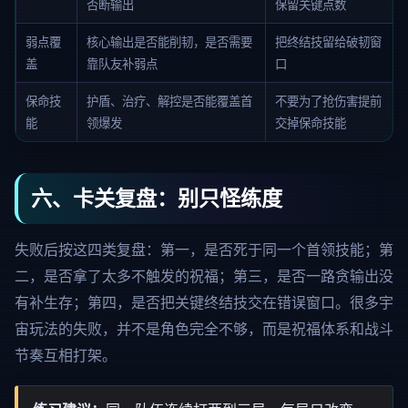
否断输出
保留关键点数
弱点覆
核心输出是否能削韧，是否需要
把终结技留给破韧窗
盖
靠队友补弱点
口
保命技
护盾、治疗、解控是否能覆盖首
不要为了抢伤害提前
能
领爆发
交掉保命技能
六、卡关复盘：别只怪练度
失败后按这四类复盘：第一，是否死于同一个首领技能；第
二，是否拿了太多不触发的祝福；第三，是否一路贪输出没
有补生存；第四，是否把关键终结技交在错误窗口。很多宇
宙玩法的失败，并不是角色完全不够，而是祝福体系和战斗
节奏互相打架。