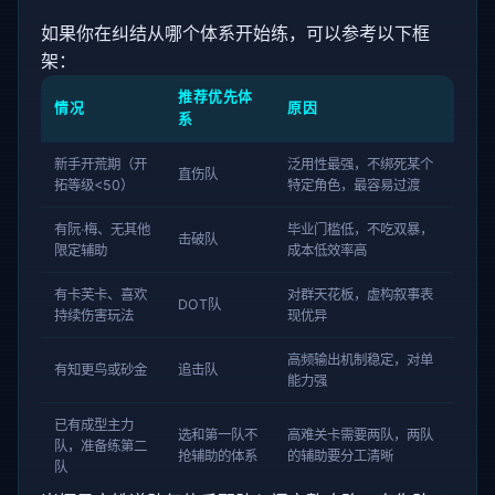
如果你在纠结从哪个体系开始练，可以参考以下框
架：
推荐优先体
情况
原因
系
新手开荒期（开
泛用性最强，不绑死某个
直伤队
拓等级<50）
特定角色，最容易过渡
有阮·梅、无其他
毕业门槛低，不吃双暴，
击破队
限定辅助
成本低效率高
有卡芙卡、喜欢
对群天花板，虚构叙事表
DOT队
持续伤害玩法
现优异
高频输出机制稳定，对单
有知更鸟或砂金
追击队
能力强
已有成型主力
选和第一队不
高难关卡需要两队，两队
队，准备练第二
抢辅助的体系
的辅助要分工清晰
队