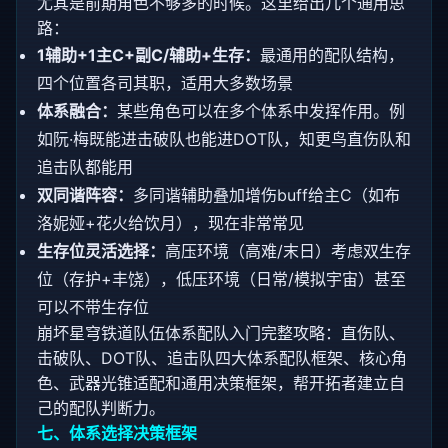
尤其是前期角色不够多的时候。这里给出几个通用思
路：
1辅助+1主C+副C/辅助+生存：
最通用的配队结构，
四个位置各司其职，适用大多数场景
体系融合：
某些角色可以在多个体系中发挥作用。例
如阮·梅既能进击破队也能进DOT队，知更鸟直伤队和
追击队都能用
双同谐阵容：
多同谐辅助叠加增伤buff给主C（如布
洛妮娅+花火给饮月），现在非常常见
生存位灵活选择：
高压环境（高难/末日）考虑双生存
位（存护+丰饶），低压环境（日常/模拟宇宙）甚至
可以不带生存位
崩坏星穹铁道队伍体系配队入门完整攻略：直伤队、
击破队、DOT队、追击队四大体系配队框架、核心角
色、武器光锥适配和通用决策框架，帮开拓者建立自
己的配队判断力。
七、体系选择决策框架