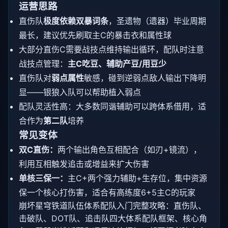
运营思路
直伤队
极度依赖双暴词条
，圣遗物（遗器）毕业周期
最长，建议优先刷取主C的暴击衣和属性球
大部分直伤C需要战技点维持输出循环，配队时注意
战技点管理：
主C吃豆、辅助产豆/用豆少
直伤队对
弱点属性
敏感，碰到逆弱点敌人输出下降明
显——银狼入队可以帮助植入弱点
配队灵活性高：大多数同谐辅助可以跨体系借用，适
合作为
第二队
培养
常见变体
双C直伤：
两个输出角色互相配合（如刃+镜流），
利用互相触发追击或增益来扩大伤害
单核三保一：
主C+两个强力辅助+生存位，集中资源
保一个核心打伤害，适合有高练度6+5主C的玩家
崩坏星穹铁道队伍体系配队入门完整攻略：直伤队、
击破队、DOT队、追击队四大体系配队框架、核心角