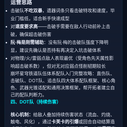
运营思路
击破队
不吃双暴
，遗器词条只看击破特攻和速度，毕
业门槛低，适合新手快速成型
对
速度要求高
——击破手需要在敌人行动前补上击
破，确保超击破伤害
阮·梅是刚需辅助
：没有阮·梅的击破队强度下降明
显，建议先确认是否持有再决定入坑击破体系
对物理/火/雷弱点敌人表现最优（受角色先天属性影
响超击破系数），但对无对应弱点怪削韧期较长
崩坏星穹铁道队伍体系配队入门完整攻略：直伤队、
击破队、DOT队、追击队四大体系配队框架、核心角
色、武器光锥适配和通用决策框架，帮开拓者建立自
己的配队判断力。
四、DOT队（持续伤害）
核心机制：
给敌人叠加持续伤害状态（流血、灼烧、
触电、风化），通过
卡芙卡的引爆
或回合自动结算造