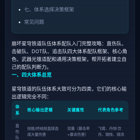
七、体系选择决策框架
常见问题
崩坏星穹铁道队伍体系配队入门完整攻略：直伤队、
击破队、DOT队、追击队四大体系配队框架、核心角
色、武器光锥适配和通用决策框架，帮开拓者建立自
己的配队判断力。
一、四大体系总览
星穹铁道的队伍体系大致可分为四类，它们的核心输
出逻辑完全不同：
体
核心输出逻辑
关键属性
代表角色参考
系
直
技能/终结技直接造
双暴（暴击率
飞霄、丹恒·饮
伤
成大量伤害
+暴击伤害）
月、银枝、镜流
队