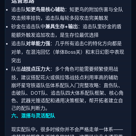
运营思路
追击队
知更鸟是核心辅助
：知更鸟的附加伤害与全队
攻击频率挂钩，追击队每轮多段攻击完美触发
砂金在追击队中
兼具生存+输出
：追击队里砂金的盾
能额外触发追加攻击，是生存位最优选择
追击队
对单能力强
：几乎所有追击C的特化方向都是
对单，在混沌回忆（单体Boss关）和末日幻影中表现
突出
队伍
战技点压力大
：多个角色可能需要频繁使用战
技，建议搭配花火或佩拉等战技点利用率高的辅助
崩坏星穹铁道队伍体系配队入门完整攻略：直伤队、
击破队、DOT队、追击队四大体系配队框架、核心角
色、武器光锥适配和通用决策框架，帮开拓者建立自
己的配队判断力。
六、混搭与灵活配队
现实配队中，很多时候你并不会严格走单一体系——