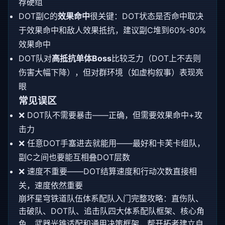
荐硬组
DOT副C的
效果命中
很关键：DOT状态是否命中取决
于效果命中和敌人效果抵抗，建议副C堆到60%-80%
效果命中
DOT队对
高抵抗单体Boss
比较乏力（DOT上不去则
伤害大幅下降），但对群环境（如虚构叙事）表现亮
眼
常见误区
❌ DOT队不需要暴击——正确，但需要效果命中+攻
击力
❌ 任意DOT手塞进去就能用——最好和卡芙卡组队，
副C之间也要能互相叠DOT层数
❌ 速度不重要——DOT结算速度和行动次数直接相
关，速度依然重要
崩坏星穹铁道队伍体系配队入门完整攻略：直伤队、
击破队、DOT队、追击队四大体系配队框架、核心角
色、武器光锥适配和通用决策框架，帮开拓者建立自