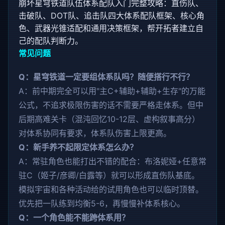
崩坏星穹铁道队伍体系配队入门完整攻略：直伤队、
击破队、DOT队、追击队四大体系配队框架、核心角
色、武器光锥适配和通用决策框架，帮开拓者建立自
己的配队判断力。
常见问题
Q：星穹铁道一定要组体系队吗？随便搭行不行？
A：前中期完全可以用"主C+辅助+辅助+生存"的万能
公式，不追求极限伤害的话不需要严格走体系。但中
后期高难关卡（混沌回忆10-12层、虚构叙事高分）
对体系协同有要求，体系队伤害上限更高。
Q：新手养不起限定体系怎么办？
A：常驻角色也能打出不错的配合：布洛妮娅+任意常
驻C（姬子/彦卿/白露等）就可以形成直伤队基底。
模拟宇宙和各种活动给的试用角色也可以临时顶替。
优先把一队练到均衡5-6，再慢慢补体系核心。
Q：一个角色能不能跨体系用？