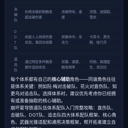
击
利用击破机制触发
击破特攻、速
流萤、波提欧、
破
超击破伤害
度
雪衣
队
D
O
给敌人上持续伤害
效果命中、攻
卡芙卡、黑天
T
状态，靠回合结算
击力
鹅、桂乃芬
队
追
通过特定条件触发
双暴、速度、
托帕、真理医
击
额外追加攻击
触发频率
生、克拉拉
队
每个体系都有自己的
核心辅助
角色——同谐角色往往
是体系关键：例如阮·梅对击破队、花火对直伤队、知
更鸟对追击队。选择体系时，建议优先考虑你已经拥
有或准备抽取的核心辅助。
崩坏星穹铁道队伍体系配队入门完整攻略：直伤队、
击破队、DOT队、追击队四大体系配队框架、核心角
色、武器光锥适配和通用决策框架，帮开拓者建立自