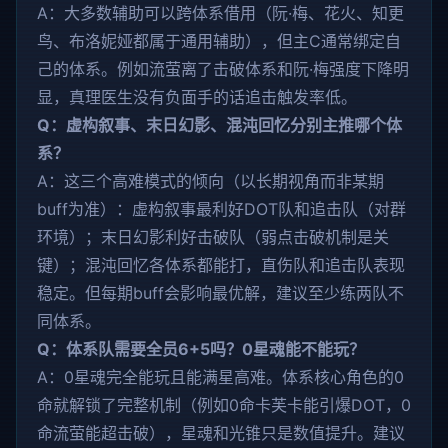
A：大多数辅助可以跨体系借用（阮·梅、花火、知更
鸟、布洛妮娅都属于通用辅助），但主C通常绑定自
己的体系。例如流萤离了击破体系和阮·梅强度下降明
显，真理医生没有负面手的话追击触发率低。
Q：虚构叙事、末日幻影、混沌回忆分别主推哪个体
系？
A：这三个高难模式的倾向（以长期视角而非某期
buff为准）：虚构叙事最利好DOT队和追击队（对群
环境）；末日幻影利好击破队（弱点击破机制是关
键）；混沌回忆各体系都能打，直伤队和追击队表现
稳定。但每期buff会影响最优解，建议至少练两队不
同体系。
Q：体系队需要全员6+5吗？0星魂能不能玩？
A：0星魂完全能玩且能满星高难。体系核心角色的0
命就解锁了完整机制（例如0命卡芙卡能引爆DOT，0
命流萤能超击破），星魂和光锥只是数值提升。建议