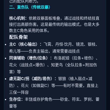
己的配队判断力。
二、直伤队（传统双暴）
核心机制：
依赖双暴面板堆叠，通过战技和终结技直
接打出高额伤害。这是最传统的输出模式，也是大多
数主C角色采用的体系。
配队骨架
主C（核心输出）：
飞霄、丹恒·饮月、镜流、银枝、
希儿等——负责主输出，通常需要战技点
同谐辅助（增伤/拉条）：
布洛妮娅（拉条+增伤）、
花火（战技点+爆伤）、知更鸟（全队拉条+附加伤
害）等
虚无副C/拐（减防/易伤）：
银狼（植入弱点+减
防）、花火（如做副C）等——有时不需要，直接上
三保一阵容
生存位：
丰饶或存护角色——砂金、符玄、罗刹、藿
藿等