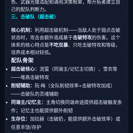
色、武器光锥适配和通用决策框架，帮开拓者建立自
己的配队判断力。
三、击破队（超击破）
核心机制：
利用超击破机制——当敌人处于弱点击破
状态时，攻击会额外造成基于
击破特攻
的伤害。这个
体系的核心特点是
不吃双暴
、只吃击破特攻和等级，
培养成本相对较低。
配队骨架
超击破核心：
流萤（同谐主/记忆主切换）、雪衣等
——堆高击破特攻
削韧辅助：
阮·梅（全队削韧效率+击破特攻加成）
——击破队的灵魂辅助
同谐主/记忆主：
主角切换同谐命途提供超击破触发条
件；记忆主也能提供额外削韧
生存位：
加拉赫（击破奶，能提供额外击破效率）或
任意丰饶/存护