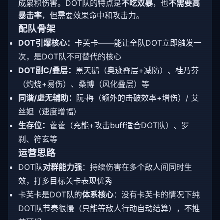
成累积伤害。DOT队的特点是
不吃双暴
，也
不需要高
暴击率
，但需要效果命中和攻击力。
配队骨架
DOT引爆核心：
卡芙卡——能让全队DOT立即触发一
次，是DOT队不可替代的核心
DOT副C/叠层：
黑天鹅（奥迹叠层+减防）、桂乃芬
（灼烧+易伤）、桑博（风化叠层）等
同谐/虚无辅助：
阮·梅（额外的击破效率+增伤）/ 艾
丝妲（速度增幅）
生存位：
藿藿（充能+攻击buff适合DOT队）、罗
刹、符玄等
运营思路
DOT队
对群能力强
：持续伤害在多个敌人间同时生
效，打多目标关卡表现优秀
卡芙卡是DOT队的
体系核心
：没有卡芙卡的情况下纯
DOT队节奏很慢（只能等敌人行动自动结算），不推