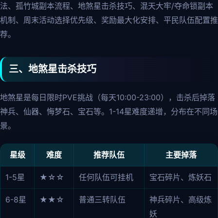
法、孤竹城副本流程、地煞星击杀技巧、混天大牢/夺命锁副本
机制、周末活动选择优先级、奖励最大化安排、平民队伍配置推
荐。
三、地煞星击杀技巧
地煞星是每日限时PVE挑战（每天10:00-23:00），击杀后掉落
神兵、仙器、悔梦石、宝石等。1-14星难度递增，分布在不同场
景。
星级
难度
推荐队伍
主要掉落
1-5星
★☆☆
任何队伍可挂机
宝石碎片、炼妖石
6-8星
★★☆
普通三转队伍
神兵碎片、高级炼
妖