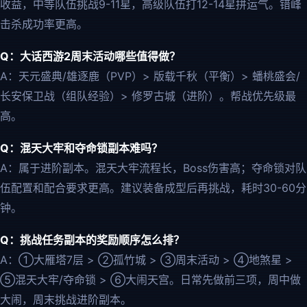
收益，中等队伍挑战9-11星，高级队伍打12-14星拼运气。错峰
击杀成功率更高。
Q：大话西游2周末活动哪些值得做？
A：天元盛典/雄逐鹿（PVP）> 版载千秋（平衡）> 蟠桃盛会/
长安保卫战（组队经验）> 修罗古城（进阶）。帮战优先级最
高。
Q：混天大牢和夺命锁副本难吗？
A：属于进阶副本。混天大牢流程长，Boss伤害高；夺命锁对队
伍配置和配合要求更高。建议装备成型后再挑战，耗时30-60分
钟。
Q：挑战任务副本的奖励顺序怎么排？
A：①大雁塔7层 > ②孤竹城 > ③周末活动 > ④地煞星 >
⑤混天大牢/夺命锁 > ⑥大闹天宫。日常先做前三项，周中做
大闹，周末挑战进阶副本。