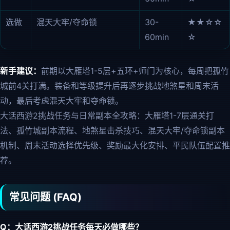
选做
混天大牢/夺命锁
30-
★★☆☆
60min
☆
新手建议：
前期以大雁塔1-5层+五环+师门为核心，每周把孤竹
城前4关打满。装备和等级提升后再逐步挑战地煞星和周末活
动，最后考虑混天大牢和夺命锁。
大话西游2挑战任务与日常副本全攻略：大雁塔1-7层通关打
法、孤竹城副本流程、地煞星击杀技巧、混天大牢/夺命锁副本
机制、周末活动选择优先级、奖励最大化安排、平民队伍配置推
荐。
常见问题 (FAQ)
Q：大话西游2挑战任务每天必做哪些？