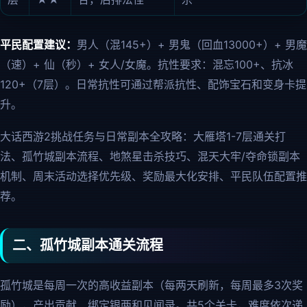
平民配置建议：
男人（混145+）+ 男鬼（回血13000+）+ 男魔
（速）+ 仙（秒）+ 女人/女魔。抗性要求：混忘100+、抗冰
120+（7层）。日常抗性可通过帮派抗性、配饰宝石和变身卡提
升。
大话西游2挑战任务与日常副本全攻略：大雁塔1-7层通关打
法、孤竹城副本流程、地煞星击杀技巧、混天大牢/夺命锁副本
机制、周末活动选择优先级、奖励最大化安排、平民队伍配置推
荐。
二、孤竹城副本通关流程
孤竹城是每周一次的高收益副本（每两天刷新，每周最多3次奖
励），产出贡献、绑定银两和见闻录。共5个关卡，难度依次递