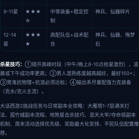
9-11星
★★★
中等装备+稳定控
神兵、仙器碎片
☆
制
12-14
★★★
高配队伍+战术配
神兵、仙器、悔梦
星
★
合
石
杀星技巧：
①错开高峰时段（中午/晚上8-10点抢星激烈），凌
晨或下午成功率更高；②男人混熟练度越高越好，最好150+；
③男鬼抗物理+抗混必须达标；④输出系尽量配强力克装备
（克水/克火主流）。
大话西游2挑战任务与日常副本全攻略：大雁塔1-7层通关打
法、孤竹城副本流程、地煞星击杀技巧、混天大牢/夺命锁副本
机制、周末活动选择优先级、奖励最大化安排、平民队伍配置推
荐。