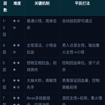
层
难度
关键机制
平民打法
数
1-
★☆
普通小怪，简单击
自动挂机即可通过
3
☆
杀
层
4
★★
主怪混法，小怪会
男人点混主怪，输出集
层
☆
拉血
火主怪→小怪
5
★★
怪物互相拉血，前
控制回血单位，逐个点
层
★
排高伤
杀
6
★★
大抽大秒，高敏怪
男鬼保证回血量，控制
层
★☆
先手
高敏前排
7
★★
Boss多技能组
混控主怪+后排，集火慢
层
★★
合，后排法怪
杀