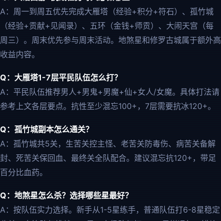
A：周一到周五优先完成大雁塔（经验+积分+符石）、孤竹城
（经验+贡献+见闻录）、五环（金钱+师贡）、大闹天宫（每
周三）。周末优先参与周末活动。地煞星和修罗古城属于额外高
收益内容。
Q：大雁塔1-7层平民队伍怎么打？
A：平民队伍推荐男人+男鬼+男魔+仙+女人/女魔。具体打法请
参考上文各层要点。抗性至少混忘100+，7层需要抗冰120+。
Q：孤竹城副本怎么通关？
A：孤竹城共5关，生苦关控主怪、老苦关防毒伤、病苦关备解
封、死苦关保回血、最终关全队配合。建议混忘抗120+，带足
百分比血药。
Q：地煞星怎么杀？选择哪些星最好？
A：按队伍实力选择。新手从1-5星练手，普通队伍打6-8星稳定