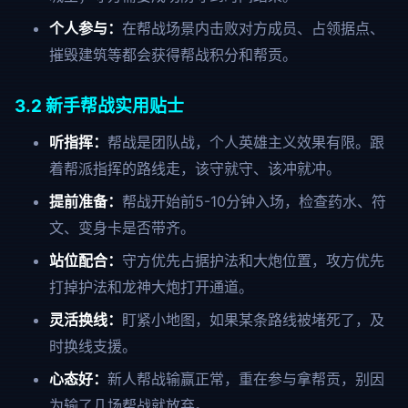
个人参与：
在帮战场景内击败对方成员、占领据点、
摧毁建筑等都会获得帮战积分和帮贡。
3.2 新手帮战实用贴士
听指挥：
帮战是团队战，个人英雄主义效果有限。跟
着帮派指挥的路线走，该守就守、该冲就冲。
提前准备：
帮战开始前5-10分钟入场，检查药水、符
文、变身卡是否带齐。
站位配合：
守方优先占据护法和大炮位置，攻方优先
打掉护法和龙神大炮打开通道。
灵活换线：
盯紧小地图，如果某条路线被堵死了，及
时换线支援。
心态好：
新人帮战输赢正常，重在参与拿帮贡，别因
为输了几场帮战就放弃。