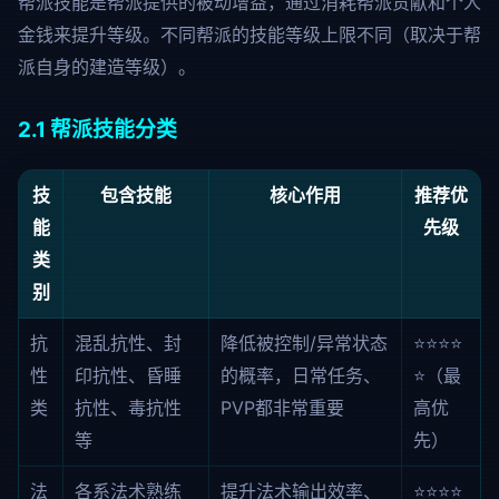
帮派技能是帮派提供的被动增益，通过消耗帮派贡献和个人
金钱来提升等级。不同帮派的技能等级上限不同（取决于帮
派自身的建造等级）。
2.1 帮派技能分类
技
包含技能
核心作用
推荐优
能
先级
类
别
抗
混乱抗性、封
降低被控制/异常状态
⭐⭐⭐⭐
性
印抗性、昏睡
的概率，日常任务、
⭐（最
类
抗性、毒抗性
PVP都非常重要
高优
等
先）
法
各系法术熟练
提升法术输出效率、
⭐⭐⭐⭐