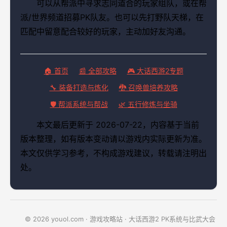
可以从帮派中寻求志同道合的玩家组队，或在帮
派/世界频道招募PK队友。也可以先打野队天梯，在
匹配中留意配合较好的玩家，主动加好友沟通。
🏠 首页
📰 全部攻略
🎮 大话西游2专题
🔧 装备打造与炼化
🐉 召唤兽培养攻略
🛡️ 帮派系统与帮战
🌿 五行修炼与坐骑
本文最后更新于 2026-07-22，内容基于当前
版本整理，如有版本变动请以游戏内实际更新为准。
本文仅供学习参考，不构成游戏建议，转载请注明出
处。
© 2026 youol.com · 游戏攻略站 · 大话西游2 PK系统与比武大会