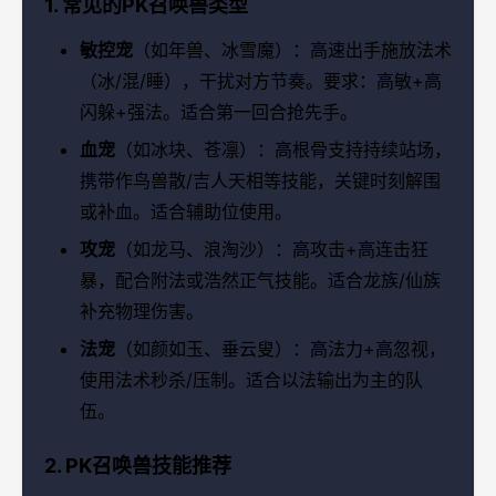
1. 常见的PK召唤兽类型
敏控宠
（如年兽、冰雪魔）：高速出手施放法术
（冰/混/睡），干扰对方节奏。要求：高敏+高
闪躲+强法。适合第一回合抢先手。
血宠
（如冰块、苍凛）：高根骨支持持续站场，
携带作鸟兽散/吉人天相等技能，关键时刻解围
或补血。适合辅助位使用。
攻宠
（如龙马、浪淘沙）：高攻击+高连击狂
暴，配合附法或浩然正气技能。适合龙族/仙族
补充物理伤害。
法宠
（如颜如玉、垂云叟）：高法力+高忽视，
使用法术秒杀/压制。适合以法输出为主的队
伍。
2. PK召唤兽技能推荐