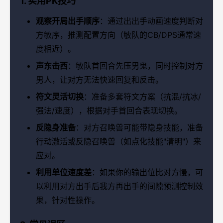
1. 实用PK技巧
观察开局出手顺序
：通过出出手动画速度判断对
方敏序，推测配置方向（敏队的CB/DPS通常速
度相近）。
声东击西
：敏队首回合先压男鬼，同时控制对方
男人，让对方无法快速回复和反击。
符文灵活切换
：准备多套符文方案（抗混/抗冰/
强法/速度），根据对手首回合表现切换。
反隐身准备
：对方召唤兽可能带隐身技能，准备
行动激活或反隐召唤兽（如点化技能"清明"）来
应对。
利用单位速度差
：如果你的输出位比对方慢，可
以利用对方出手后我方再出手的间隙预测控制效
果，针对性操作。