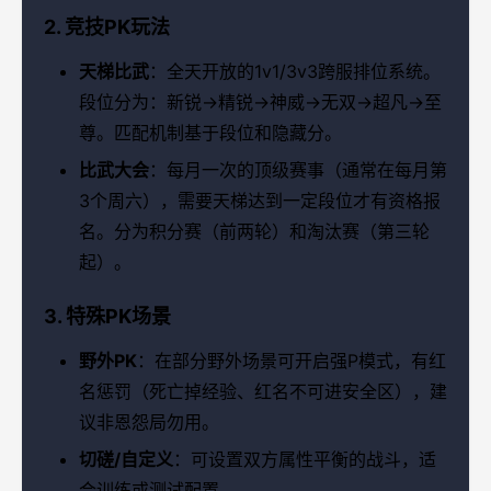
2. 竞技PK玩法
天梯比武
：全天开放的1v1/3v3跨服排位系统。
段位分为：新锐→精锐→神威→无双→超凡→至
尊。匹配机制基于段位和隐藏分。
比武大会
：每月一次的顶级赛事（通常在每月第
3个周六），需要天梯达到一定段位才有资格报
名。分为积分赛（前两轮）和淘汰赛（第三轮
起）。
3. 特殊PK场景
野外PK
：在部分野外场景可开启强P模式，有红
名惩罚（死亡掉经验、红名不可进安全区），建
议非恩怨局勿用。
切磋/自定义
：可设置双方属性平衡的战斗，适
合训练或测试配置。