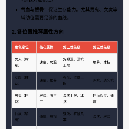
气血与根骨
：保证生存能力。尤其男鬼、女魔等
辅助位需要足够的血线。
2. 各位置推荐属性方向
角色定位
核心属性
第二优先级
第三优先级
男人（控
忽视混、混抗
速度、强混
根骨、冰抗
制）
上限
女魔（辅
强盘、混抗上
速度、根骨
冰抗、遗忘抗
助）
限
男鬼（回
根骨、强三
混抗上限、冰
回血程度、速
复）
尸
抗
度
仙族（输
强法、狂暴几
速度、忽视
混抗、根骨
出）
率