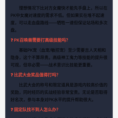
理想情况下比对方女魔快才能先手盘上，所以在
PK中女魔对速度的需求不低。但如果实在堆不起速
度，可以走血盘路线——牺牲一速但保证站场和多次
盘。
❓ PK召唤兽需要打高级技能吗？
基础PK宠（血宠/敏控宠）至少需要吉人天相和
隐身，这个不算昂贵。高级神工鬼力等技能的提升很
可观，但非必需——战术意识比技能更重要。
❓ 比武大会奖品值得打吗？
比武大会的称号和限定道具是游戏内较高价值的
奖励，同时经历的实战经验非常宝贵。无论是否取得
好名次，参与本身对PK水平的提升帮助很大。
❓ 固定队找不到人怎么办？