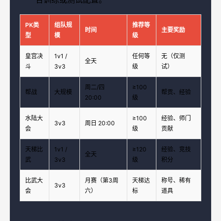
PK类
组队规
推荐等
时间
主要奖励
型
模
级
皇宫决
1v1 /
任何等
无（仅测
全天
斗
3v3
级
试）
周二/四
≥100
帮战
大规模
帮贡、经验
20:00
级
水陆大
≥100
经验、师门
3v3
周日 20:00
会
级
贡献
天梯比
1v1 /
≥120
经验、竞技
全天
武
3v3
级
积分
比武大
月赛（第3周
天梯达
称号、稀有
3v3
会
六）
标
道具