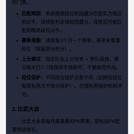
的门票。
匹配规则
：系统根据段位和隐藏分匹配实力相近
的对手。连续胜利会增加隐藏分，连胜后可能匹
配到略高段位对手。
赛季周期
：通常每3个月一个赛季，赛季末重置
段位（保留部分积分）。
上分建议
：固定队伍上分效率 > 野队组排。建
议每天打2-3场保持手感即可，不要疲劳作战。
段位保护
：不同段位保护次数不同（如精锐段位
每周有两次不掉分保护）。合理利用保护机制冲
分。
2. 比武大会
比武大会是每月最重要的PK赛事，是检验PK配
置的试金石。