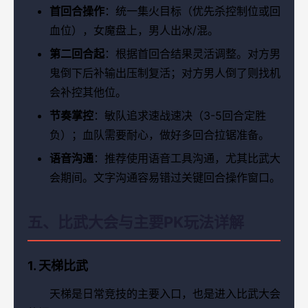
首回合操作
：统一集火目标（优先杀控制位或回
血位），女魔盘上，男人出冰/混。
第二回合起
：根据首回合结果灵活调整。对方男
鬼倒下后补输出压制复活；对方男人倒了则找机
会补控其他位。
节奏掌控
：敏队追求速战速决（3-5回合定胜
负）；血队需要耐心，做好多回合拉锯准备。
语音沟通
：推荐使用语音工具沟通，尤其比武大
会期间。文字沟通容易错过关键回合操作窗口。
五、比武大会与主要PK玩法详解
1. 天梯比武
天梯是日常竞技的主要入口，也是进入比武大会