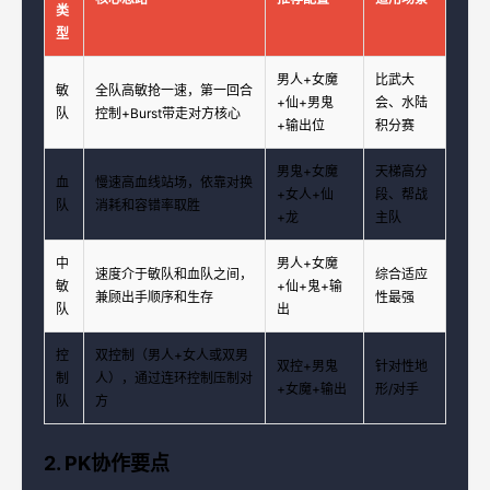
类
型
男人+女魔
比武大
敏
全队高敏抢一速，第一回合
+仙+男鬼
会、水陆
队
控制+Burst带走对方核心
+输出位
积分赛
男鬼+女魔
天梯高分
血
慢速高血线站场，依靠对换
+女人+仙
段、帮战
队
消耗和容错率取胜
+龙
主队
中
男人+女魔
速度介于敏队和血队之间，
综合适应
敏
+仙+鬼+输
兼顾出手顺序和生存
性最强
队
出
控
双控制（男人+女人或双男
双控+男鬼
针对性地
制
人），通过连环控制压制对
+女魔+输出
形/对手
队
方
2. PK协作要点