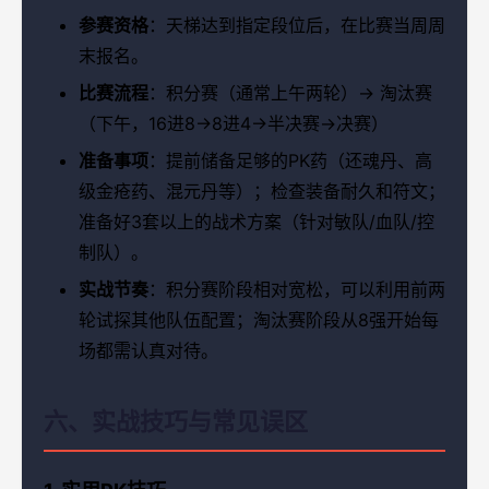
参赛资格
：天梯达到指定段位后，在比赛当周周
末报名。
比赛流程
：积分赛（通常上午两轮）→ 淘汰赛
（下午，16进8→8进4→半决赛→决赛）
准备事项
：提前储备足够的PK药（还魂丹、高
级金疮药、混元丹等）；检查装备耐久和符文；
准备好3套以上的战术方案（针对敏队/血队/控
制队）。
实战节奏
：积分赛阶段相对宽松，可以利用前两
轮试探其他队伍配置；淘汰赛阶段从8强开始每
场都需认真对待。
六、实战技巧与常见误区