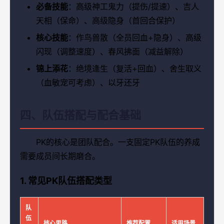
必备技能
：高级神工鬼力（提伤/提速）、吉人
天相（保命）、高级隐身（首回合保护）
核心技能
：作鸟兽散（全员回血+隐身）、高级
闪现（调整速度）、春风拂面（减益解除）
锦上添花
：绝境逢生（复活+回血）、舍生取义
（血敏宠可考虑）、以牙还牙
四、队伍搭配与配合基础
PK的核心是团队配合。一支固定PK队伍的养成
需要成员间长期磨合。
1. 常见PK队伍搭配类型
队
伍
核心思路
推荐配置
适用场景