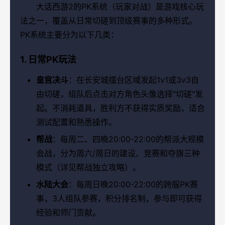
大话西游2的PK系统（玩家对战）是游戏核心玩
法之一，覆盖从日常切磋到顶级赛事的多种形式。
PK系统主要分为以下几类：
1. 日常PK玩法
皇宫决斗
：在长安城擂台区域发起1v1或3v3自
由切磋，组队后点击对方角色头像选择"切磋"发
起。不消耗道具，胜利方不获得实质奖励，适合
测试配置和熟悉操作。
帮战
：每周二、四晚20:00-22:00的帮派大规模
会战，分为周六/周日的建设、竞赛和夺旗三种
模式（详见帮战独立攻略）。
水陆大会
：每周日晚20:00-22:00的跨服PK赛
事，3人组队参赛，积分排名制，参与即可获得
经验和师门贡献。