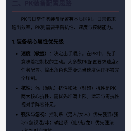
二、PK装备配置思路
PK与日常任务装备配置有本质区别。日常追求
输出效率，PK则需要平衡抗性、速度与控制能力。
1. 装备核心属性优先级
速度（敏捷）
：决定出手顺序。在PK中，先手
意味着控制权的主动。大多数PK配置要求速度≥
任务配置。输出角色也需要适当速度保证不被完
全压制。
抗性
：混（混乱）抗性和冰（封印）抗性是PK
两大核心抗性，需优先堆满上限。遗忘与毒抗性
视对手阵容补足。
强法与忽视
：控制系（男人/女人）优先强混/强
冰+忽视混/冰；输出系（仙/鬼/龙）优先强法
+忽视对应抗性。