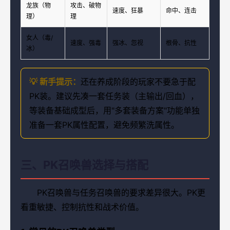
龙族（物
攻击、破物
速度、狂暴
命中、连击
理）
理
女人（毒/
速度、强毒
强冰、忽视
根骨、抗性
冰）
💡 新手提示：
还在养成阶段的玩家不要急于配
PK装。建议先凑一套任务装（主输出/回血），
等装备基础成型后，用"多套装备方案"功能单独
准备一套PK属性配置，避免频繁洗属性。
三、PK召唤兽选择与搭配
PK召唤兽与任务召唤兽的要求差异很大。PK更
看重敏捷、控制抗性和战术价值。