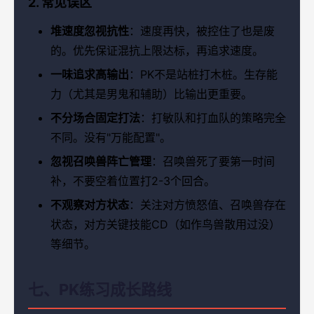
2. 常见误区
堆速度忽视抗性
：速度再快，被控住了也是废
的。优先保证混抗上限达标，再追求速度。
一味追求高输出
：PK不是站桩打木桩。生存能
力（尤其是男鬼和辅助）比输出更重要。
不分场合固定打法
：打敏队和打血队的策略完全
不同。没有"万能配置"。
忽视召唤兽阵亡管理
：召唤兽死了要第一时间
补，不要空着位置打2-3个回合。
不观察对方状态
：关注对方愤怒值、召唤兽存在
状态，对方关键技能CD（如作鸟兽散用过没）
等细节。
七、PK练习成长路线