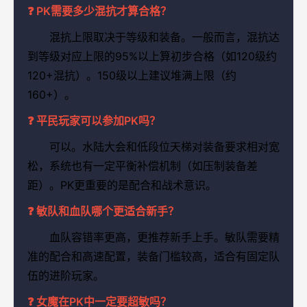
❓ PK需要多少混抗才算合格？
混抗上限取决于等级和装备。一般而言，混抗达
到等级对应上限的95%以上算初步合格（如120级约
120+混抗）。150级以上建议堆满上限（约
160+）。
❓ 平民玩家可以参加PK吗？
可以。水陆大会和低段位天梯对装备要求相对宽
松，系统也有一定平衡补偿机制（如压制装备差
距）。PK更重要的是配合和战术意识。
❓ 敏队和血队哪个更适合新手？
血队容错率更高，更推荐新手上手。敏队需要精
准的配合和高速配置，装备门槛较高，适合有固定队
伍的进阶玩家。
❓ 女魔在PK中一定要超敏吗？