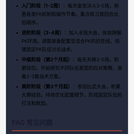
入门阶段（1-2周）
：每天皇宫决斗3-5场，熟
悉各类PK机制和操作节奏。重点练习首回合出
招顺序。
进阶阶段（3-4周）
：加入水陆大会，体验跨服
PK环境。调整装备配置至适合PK的抗性线，组
建固定PK队伍讨论战术。
中级阶段（第2个月起）
：每天天梯3-5场，积
累段位。开始研究不同队伍类型的应对策略，准
备2-3套战术方案。
高阶阶段（第3个月起）
：参加比武大会，积累
大赛经验。持续优化配置细节，形成固定队伍的
打法和默契。
FAQ 常见问题