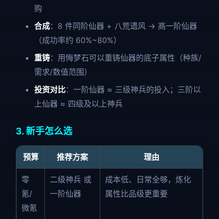
购
合成
：8 件同阶仙器 + 八荒遗风 → 高一阶仙器
（成功率约 60%~80%）
重铸
：用悔梦石可以重铸仙器的底子属性（种族/
需求/数值范围）
投资对比
：一阶仙器 ≈ 三级神兵的投入；三阶以
上仙器 ≈ 四级及以上神兵
3. 新手怎么选
预算
推荐方案
理由
零
二级神兵 或
成本低、日常全够，炼化
氪/
一阶仙器
属性比品级更重要
微氪