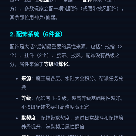
方）。多数玩家会配一项链配饰（或腰带披风配饰），
其余部位用神兵/仙器。
2. 配饰系统（6件套）
配饰是大话2后期最重要的属性来源。包括：戒指（2
个）、挂件（2个）、腰带、披风。配饰没有品级之
分，属性来源于
等级
和
炼化
。
来源
：魔王窟各层、水陆大会积分、帮派任务兑
换
等级
：配饰有 1~5 级，越高等级基础属性越好。
4~5级配饰需要打高难度魔王窟
默契度
：配饰带默契度，通过日常战斗和配饰培
养丹提升，满默契后属性翻倍