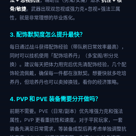
法 + 忽视抗性
；辅助位（男鬼/女魔）追求
抗性 + 根
骨/敏捷
。武器出现双忽视或强力克+忽视+强法三属
性，就是非常理想的毕业炼化。
3. 配饰默契度怎么提升最快？
每日通过战斗获得配饰经验（带队刷日常效率最高），
同时可以挂机使用「配饰培养丹」（多宝阁/积分兑
换）。建议每天把体力用完后优先清配饰经验，几个配
饰轮流佩戴，确保每一件都在涨默契。想要快就多吃培
养丹，但培养丹也可以卖掉换钱，看你的经济策略。
4. PVP 和 PVE 装备需要分开做吗？
前期不需要。PVE（日常/副本）优先堆强力克和强法
属性，PVP 更看重抗性和速度。对于平民玩家，一套
装备先满足日常需求，等装备成型后再考虑单独调整抗