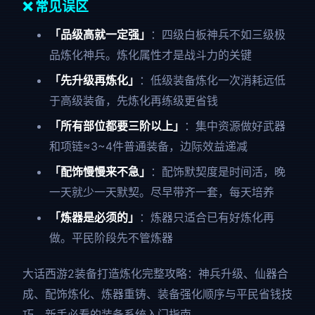
❌ 常见误区
「品级高就一定强」
：四级白板神兵不如三级极
品炼化神兵。炼化属性才是战斗力的关键
「先升级再炼化」
：低级装备炼化一次消耗远低
于高级装备，先炼化再练级更省钱
「所有部位都要三阶以上」
：集中资源做好武器
和项链≈3~4件普通装备，边际效益递减
「配饰慢慢来不急」
：配饰默契度是时间活，晚
一天就少一天默契。尽早带齐一套，每天培养
「炼器是必须的」
：炼器只适合已有好炼化再
做。平民阶段先不管炼器
大话西游2装备打造炼化完整攻略：神兵升级、仙器合
成、配饰炼化、炼器重铸、装备强化顺序与平民省钱技
巧。新手必看的装备系统入门指南。