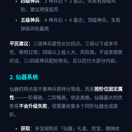
四级神兵
：3 神兵石 + 3 盘古；失败有掉级风
险，建议用保底符
五级神兵
：4 神兵石 + 4 盘古；顶级神兵，失败
掉级风险最高
平民建议：
三级神兵是性价比拐点。三级以下成本可
控、够用日常；四级以上投入大、风险高。不追求极致
的话，三/四级神兵配好炼化，足以应付大部分内容。
2. 仙器系统
仙器的特点是不像神兵那样分等级，而是
按阶位固定属
性
——一阶基础、二阶略高、依此类推。仙器最大的优
势是
不会升级失败
，但需要收集多个同阶仙器合成高
阶。
获取
：多宝阁购买「仙器」礼盒、挖宝、摆摊收