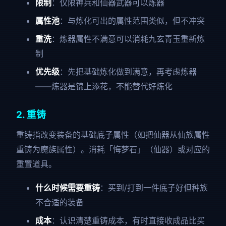
限制
：仅限神兵和仙器武器可以炼器
属性池
：与炼化可出的属性范围类似，但不冲突
重洗
：炼器属性不满意可以消耗九玄青玉重新炼
制
优先级
：先把基础炼化做到满意，再考虑炼器
——炼器是锦上添花，不能替代好炼化
2. 重铸
重铸指改变装备的基础底子属性（如把仙器从仙族属性
重铸为魔族属性）。消耗「悔梦石」（仙器）或对应的
重置道具。
什么时候需要重铸
：买到/打到一件底子好但种族
不合适的装备
成本
：认识清楚重铸成本，有时直接收成品比买