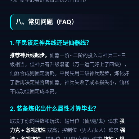
八、常见问题（FAQ）
1. 平民该走神兵线还是仙器线？
推荐神兵线起步。
仙器一阶~二阶的投入与神兵二~三
级相当，但神兵有升级潜能（万一运气好上了四级），
仙器合成则固定消耗。平民先用二级神兵起步，炼化好
了后再决定是否转仙器。神兵失败了成本损失小，仙器
不成功但固定成本高。
2. 装备炼化出什么属性才算毕业？
取决于你的种族和玩法：输出位（仙/魔/鬼）追求
强
力克 + 忽视抗性
双高；控制位（男人/女人）追求
强