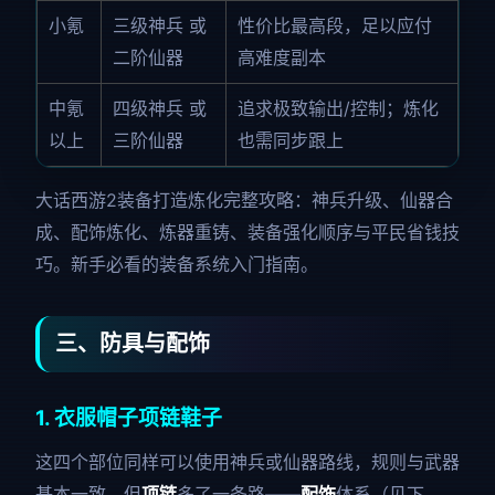
小氪
三级神兵 或
性价比最高段，足以应付
二阶仙器
高难度副本
中氪
四级神兵 或
追求极致输出/控制；炼化
以上
三阶仙器
也需同步跟上
大话西游2装备打造炼化完整攻略：神兵升级、仙器合
成、配饰炼化、炼器重铸、装备强化顺序与平民省钱技
巧。新手必看的装备系统入门指南。
三、防具与配饰
1. 衣服帽子项链鞋子
这四个部位同样可以使用神兵或仙器路线，规则与武器
基本一致。但
项链
多了一条路——
配饰
体系（见下