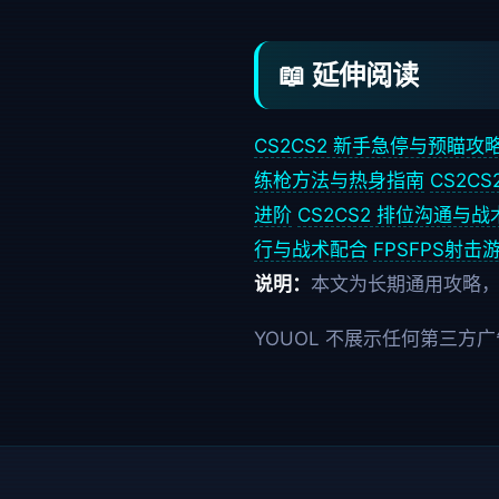
📖 延伸阅读
CS2
CS2 新手急停与预瞄攻
练枪方法与热身指南
CS2
C
进阶
CS2
CS2 排位沟通与
行与战术配合
FPS
FPS射击
说明：
本文为长期通用攻略
YOUOL 不展示任何第三