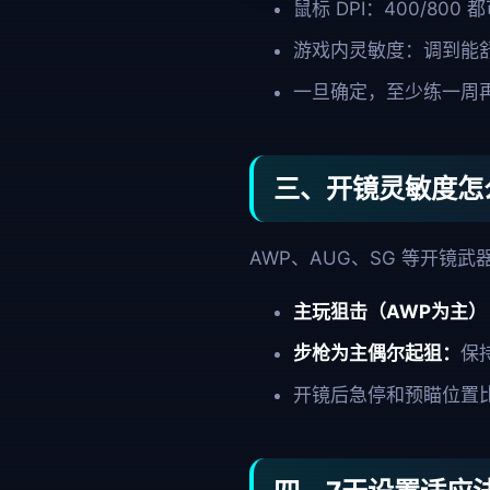
鼠标 DPI：400/80
游戏内灵敏度：调到能舒
一旦确定，至少练一周
三、开镜灵敏度怎
AWP、AUG、SG 等开镜武
主玩狙击（AWP为主）
步枪为主偶尔起狙：
保
开镜后急停和预瞄位置