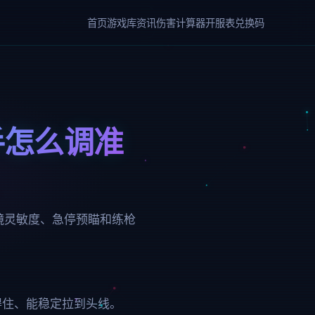
首页
游戏库
资讯
伤害计算器
开服表
兑换码
手怎么调准
开镜灵敏度、急停预瞄和练枪
得住、能稳定拉到头线。