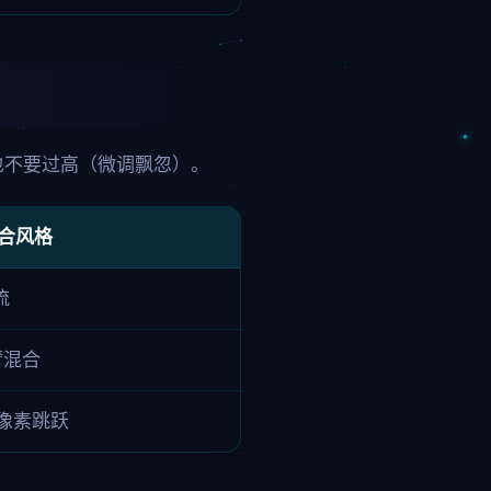
也不要过高（微调飘忽）。
合风格
流
臂混合
少像素跳跃