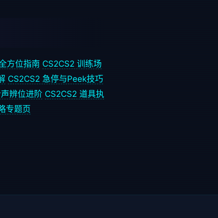
坑全方位指南
CS2
CS2 训练场
解
CS2
CS2 急停与Peek技巧
听声辨位进阶
CS2
CS2 道具执
攻略专题页