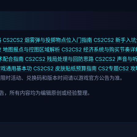
略
CS2
CS2 烟雾弹与投掷物点位入门指南
CS2
CS2 新手入
S2 地图报点与控图区域解析
CS2
CS2 经济系统与购买节奏详
战术配合指南
CS2
CS2 残局处理与回防思路
CS2
CS2 声音与
游戏通用基本功
CS2
CS2 皮肤贴纸预算指南
CS2专题
CS2 
，限时活动、兑换码和版本时间请以游戏官方公告为准。
方广告，所有内容均为编辑原创或经验整理。