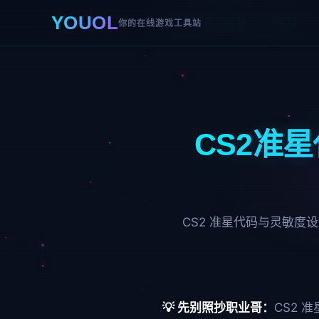
YOUOL
首页
›
游戏攻略
›
CS2攻略
›
C
你的在线游戏工具站
CS2准
CS2 准星代码与灵敏度
💡 先别照抄职业哥：
CS2