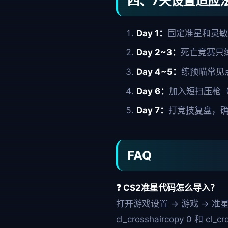
四、7天设置适应
Day 1：
固定准星和灵敏
Day 2~3：
死亡竞赛只
Day 4~5：
练预瞄常见
Day 6：
加入短扫压枪（前
Day 7：
打竞技复盘，确
FAQ
❓ CS2准星代码怎么导入？
打开游戏设置 -> 游戏 -
cl_crosshaircopy 0
和
cl_cr