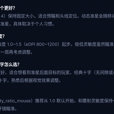
哪个更好？
irstyle 4）保持固定大小，适合预瞄和头线定位。动态准星会
态准星，具体取决于个人习惯。
度？
内灵敏度 1.0~1.5（eDPI 800~1200）起步。极低灵敏度
练一周再考虑调整。
十字怎么选？
野更好，适合想看到准星后面目标的玩家。经典十字（无间隙
四孔十字，熟悉后根据视觉效果调整。
ivity_ratio_mouse）推荐从 1.0 默认开始，和腰射灵敏
的开镜瞄准。