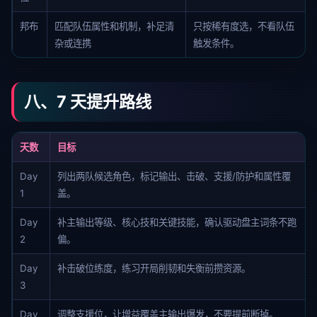
邦布
匹配队伍属性和机制，补足清
只按稀有度选，不看队伍
杂或连携
触发条件。
八、7 天提升路线
天数
目标
Day
列出两队候选角色，标记输出、击破、支援/防护和属性覆
1
盖。
Day
补主输出等级、核心技和关键技能，确认驱动盘主词条不跑
2
偏。
Day
补击破位练度，练习开局削韧和失衡前攒资源。
3
Day
调整支援位，让增益覆盖主输出爆发，不要提前断掉。