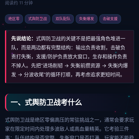
阅读约 11 分钟
绝区零
式舆防卫战
双队配队
失衡爆发
击破支援
先说结论：
式舆防卫战的关键不是把最强角色堆进一
队，而是两边都有完整结构：输出负责收割，击破负
责打失衡，支援/防护负责放大窗口，生存和操作负责
不掉人。先把“进场削韧 → 失衡前攒资源 → 失衡内爆
发 → 分波收尾”的循环打顺，再考虑追求更短时间。
一、式舆防卫战考什么
式舆防卫战是绝区零偏高压的常驻挑战之一，通常会要求玩
家在限定时间内处理多波敌人或高血量精英。它考验三件
事：队伍结构是否完整、失衡窗口是否打满、玩家能不能稳