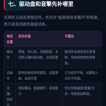
七、驱动盘和音擎先补哪里
式舆防卫战追求稳定时，优先补“能直接改变循环”的练度，
而不是盲目刷完美副词条。
角色
优先补强
不建议
位置
输出
等级、核心技、关键技能、主
副词条没成型就反复重
位
词条正确的驱动盘、合适音擎
刷，导致其他角色零练
度。
击破
影响失衡效率的属性、技能等
只当挂件不练，结果敌人
位
级、站场手感
迟迟不失衡。
支
增益覆盖、能量循环、容错能
完全忽略速度/能量/生
援/
力
存，导致增益断档。
防护
位