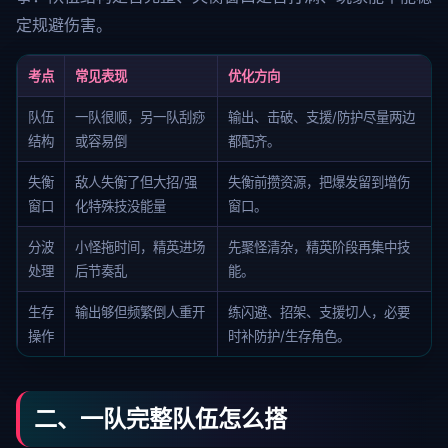
定规避伤害。
考点
常见表现
优化方向
队伍
一队很顺，另一队刮痧
输出、击破、支援/防护尽量两边
结构
或容易倒
都配齐。
失衡
敌人失衡了但大招/强
失衡前攒资源，把爆发留到增伤
窗口
化特殊技没能量
窗口。
分波
小怪拖时间，精英进场
先聚怪清杂，精英阶段再集中技
处理
后节奏乱
能。
生存
输出够但频繁倒人重开
练闪避、招架、支援切人，必要
操作
时补防护/生存角色。
二、一队完整队伍怎么搭