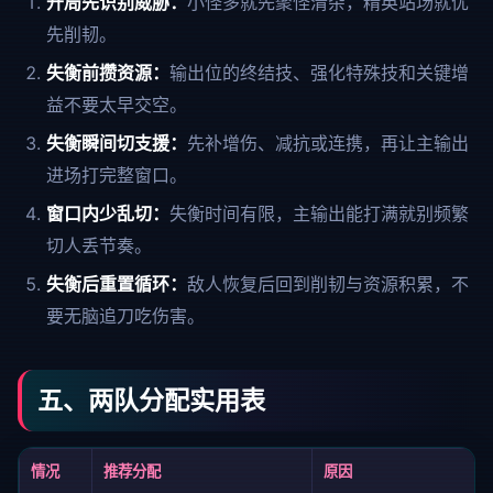
开局先识别威胁：
小怪多就先聚怪清杂，精英站场就优
先削韧。
失衡前攒资源：
输出位的终结技、强化特殊技和关键增
益不要太早交空。
失衡瞬间切支援：
先补增伤、减抗或连携，再让主输出
进场打完整窗口。
窗口内少乱切：
失衡时间有限，主输出能打满就别频繁
切人丢节奏。
失衡后重置循环：
敌人恢复后回到削韧与资源积累，不
要无脑追刀吃伤害。
五、两队分配实用表
情况
推荐分配
原因