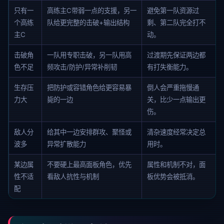
只有一
高练主C带弱一点的支援，另一
避免第一队资源过
个高练
队给更完整的击破+输出结构
剩、第二队完全打不
主C
动。
击破角
一队用专职击破，另一队用高
过渡期先保证两边都
色不足
频攻击/防护/异常补削韧
有打失衡能力。
生存压
把防护或容错角色给更容易暴
倒人会严重拖慢通
力大
毙的一边
关，比少一点输出更
伤。
敌人分
给其中一边安排群攻、聚怪或
清杂速度经常决定总
波多
异常扩散能力
用时。
某边属
不要硬上最高面板角色，优先
属性和机制不对，面
性不适
看敌人抗性与机制
板优势会被抵消。
配