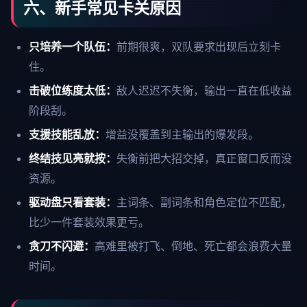
六、新手常见卡关原因
只培养一个队伍：
前期很爽，双队要求出现后立刻卡
住。
击破位练度太低：
敌人迟迟不失衡，输出一直在低收益
阶段刮。
支援技能乱放：
增益没覆盖到主输出的爆发段。
终结技见亮就按：
失衡前把大招交掉，真正窗口反而没
资源。
驱动盘只看套装：
主词条、副词条和角色定位不匹配，
比少一件套装效果更亏。
贪刀不闪避：
高难里被打飞、倒地、死亡都会浪费大量
时间。