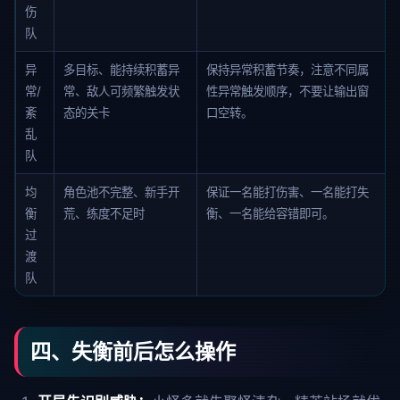
伤
队
异
多目标、能持续积蓄异
保持异常积蓄节奏，注意不同属
常/
常、敌人可频繁触发状
性异常触发顺序，不要让输出窗
紊
态的关卡
口空转。
乱
队
均
角色池不完整、新手开
保证一名能打伤害、一名能打失
衡
荒、练度不足时
衡、一名能给容错即可。
过
渡
队
四、失衡前后怎么操作