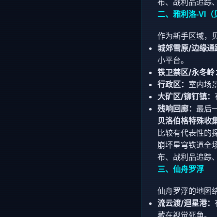
布、战利品追踪
二、雅利洛-VI
作为新手区域，
城郊雪原/边缘通
小平台。
铁卫禁区/永冬岭
行政区：
室内场
大矿区/铆钉镇：
残响回廊：
最后
贝洛伯格特殊收
比较有代表性的
崩坏星穹铁道全场
布、战利品追踪
三、仙舟罗浮
仙舟罗浮的地图
流云渡/迴星港：
藏在视觉死角。