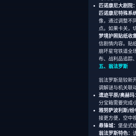
匹诺康尼大剧院
匹诺康尼特殊系
像，通过调整不同
点。如果卡关，
梦境护照贴纸收
信剧情内容。贴
崩坏星穹铁道全场
布、战利品追踪
五、翁法罗斯
翁法罗斯是较新
调解谜与机关联
遗迹平原/奥赫玛
分宝箱需要完成
雅努萨波利斯/纷
接更方便，空中
悬锋城：
堡垒式
翁法罗斯特色：