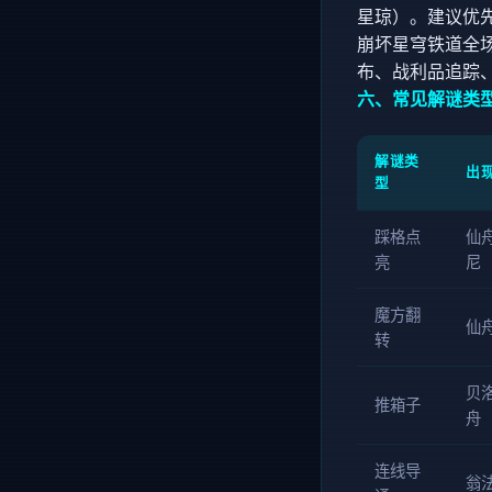
星琼）。建议优
崩坏星穹铁道全场
布、战利品追踪
六、常见解谜类
解谜类
出
型
踩格点
仙
亮
尼
魔方翻
仙
转
贝
推箱子
舟
连线导
翁