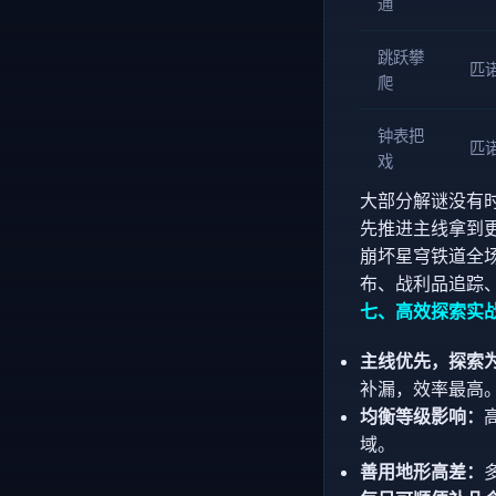
通
跳跃攀
匹
爬
钟表把
匹
戏
大部分解谜没有
先推进主线拿到
崩坏星穹铁道全场
布、战利品追踪
七、高效探索实
主线优先，探索
补漏，效率最高
均衡等级影响：
域。
善用地形高差：