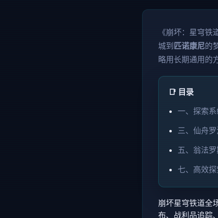
《崩坏：星穹铁
城到
匹诺康尼
的
略用长期通用的
📑 目录
一、探索系
三、仙舟罗
五、翁法罗
七、高效探
崩坏星穹铁道全场
布、战利品追踪