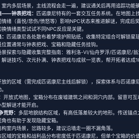
：
室内多层场景，主线流程会走一遍，建议通关后再用追踪功能
统——钟表把戏：
匹诺康尼特有的一套交互任务系统。在地图上
情绪（喜悦/悲伤/愤怒等）影响NPC状态来推进解谜，完成后
切换情绪类型试试不同NPC反应是关键。
集：
匹诺康尼各处散布着梦境护照贴纸，收集特定组合可解锁星
纸位置通常与钟表把戏、宝箱和隐藏任务挂钩。
景探索与隐藏收集完整指南：雅利洛-VI/仙舟罗浮/匹诺康尼/
、解谜技巧、次元扑满、钟表把戏与成就一览表，帮开拓者达成1
开放的区域（需完成匹诺康尼主线后解锁），探索体系与匹诺康
动。
：
开放式地图，宝箱分布在废墟建筑之间和洞穴内部。留意可互
小型解谜才能开启。
争荒野：
多层地貌结构区域，有高低落差较大的地形。传送锚点
视角也有助于发现隐藏宝箱。
结构室内场景，岔路较多，建议沿墙走一圈不漏角落。
该区域的宝箱和战利品分布密度低于匹诺康尼，但单个宝箱的价