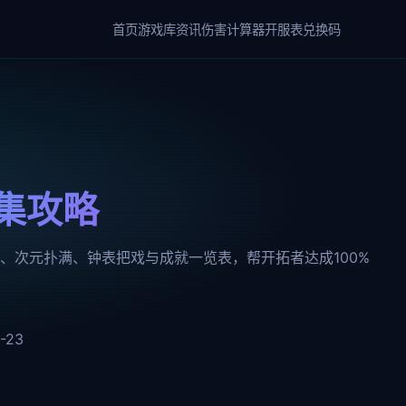
首页
游戏库
资讯
伤害计算器
开服表
兑换码
收集攻略
巧、次元扑满、钟表把戏与成就一览表，帮开拓者达成100%
-23