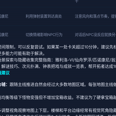
干
诺康尼
利用弹射装置到达高处
注意风向和落点节奏，提
诺康尼
切换情绪影响NPC行为
对话后NPC没反应就换
时间限制，可以反复尝试。如果某一处卡关超过10分钟，建议先
更多能力可能有助于解决。
景探索与隐藏收集完整指南：雅利洛-VI/仙舟罗浮/匹诺康尼/
、解谜技巧、次元扑满、钟表把戏与成就一览表，帮开拓者达成1
战建议
为辅：
跟随主线推进自然会经过大多数地图区域。每张地图主线
。
高均衡等级下怪物变强但不增加宝箱收益。不建议为了硬拿宝箱
多调整视角观察地图上下层，楼梯和平台边缘经常有视觉死角隐