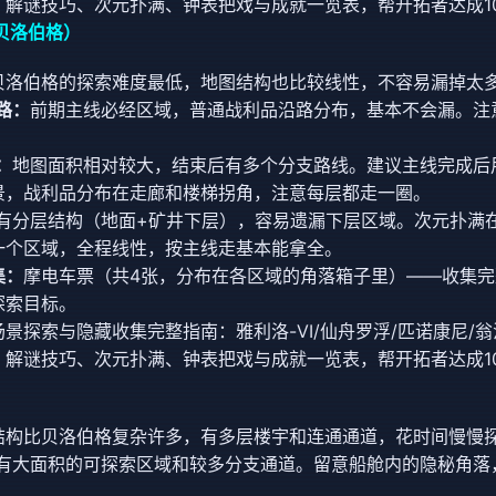
、解谜技巧、次元扑满、钟表把戏与成就一览表，帮开拓者达成1
（贝洛伯格）
贝洛伯格的探索难度最低，地图结构也比较线性，不容易漏掉太
路：
前期主线必经区域，普通战利品沿路分布，基本不会漏。注
：
地图面积相对较大，结束后有多个分支路线。建议主线完成后
景，战利品分布在走廊和楼梯拐角，注意每层都走一圈。
有分层结构（地面+矿井下层），容易遗漏下层区域。次元扑满
一个区域，全程线性，按主线走基本能拿全。
集：
摩电车票（共4张，分布在各区域的角落箱子里）——收集
探索目标。
景探索与隐藏收集完整指南：雅利洛-VI/仙舟罗浮/匹诺康尼/
、解谜技巧、次元扑满、钟表把戏与成就一览表，帮开拓者达成1
结构比贝洛伯格复杂许多，有多层楼宇和连通通道，花时间慢慢
有大面积的可探索区域和较多分支通道。留意船舱内的隐秘角落