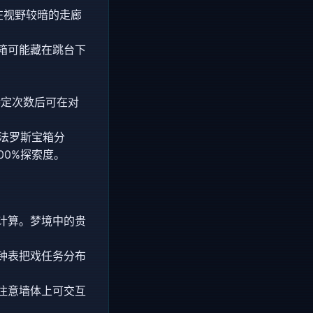
在视野较暗的走廊
箱可能藏在跳台下
。
特定次数后可在对
翁法罗斯宝箱分
00%探索度。
计算。梦境中的贵
钟表把戏任务分布
注意墙体上可交互