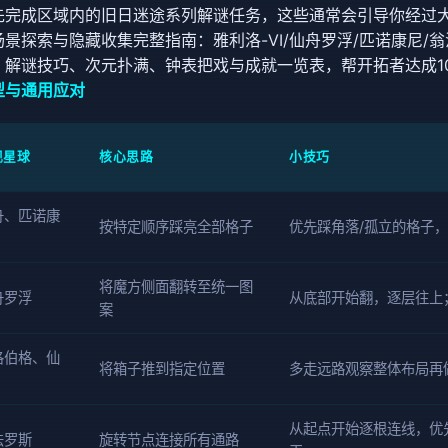
先完成区域内的旧日迷途系列解谜任务，这些通常会引导你经过
景探索与隐藏收集完整指南：雅利洛-VI/仙舟罗浮/匹诺康尼/
、解谜技巧、次元扑满、钟表把戏与成就一览表，帮开拓者达成1
型与通用应对
现星球
核心思路
小技巧
舟、匹诺康
按特定顺序踩亮全部格子
优先踩角落/孤立的格子
将魔方侧面翻转至统一图
舟罗浮
从底部开始翻，逐层往上
案
洛伯格、仙
将箱子推到指定位置
多走远路观察整体布局再
从起点开始逐根连线，优
法罗斯
旋转节点连接所有通路