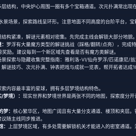
多层结构，中央炉心周围一圈有多个宝箱通道。次元扑满常出现
水景场景，探索路线呈环形。注意地面不同高度的台阶平台，宝
但结构紧凑，解谜元素相对密集。先完成主线会解锁大部分地貌
谜：
罗浮有大量魔方类型的解谜挑战（踩格/翻转/点亮），完成
星琼奖励。建议每到一个新区域先查看是否有魔方类解谜。
景探索与隐藏收集完整指南：雅利洛-VI/仙舟罗浮/匹诺康尼/
、解谜技巧、次元扑满、钟表把戏与成就一览表，帮开拓者达成1
探索内容最丰富的星球，拥有多层梦境结构特色。
/梦境）：
现实世界和梦境世界是两张不同的地图，探索度分开
的梦：
核心繁华区，地图广阔且有大量分支通道、楼顶和夹层。
建议随主线同步推进。
馆：
上层梦境区域，有多处需要解锁机关才能进入的密室通道。