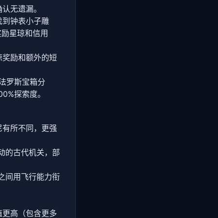
确认无遗漏。
找到钟表小子雕
奖励星琼和信用
琼奖励和额外的短
翁法罗斯宝箱分
00%探索度。
尼有所不同，更强
动的古代机关，部
之间用飞行能力衔
值更高（包含更多