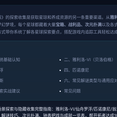
道》的探索收集是获取星琼和养成资源的另一条重要渠道。从
雅利
梦幻梦境，每个星球都藏着大量
宝箱、战利品、次元扑满
以及各
方式带你系统了解各星球探索要点，搭配游戏内追踪工具轻松达
统基础认知
二、雅利洛-VI（贝洛伯格）
浮
四、匹诺康尼
斯
六、常见解谜类型与通用应
索实战建议
常见问题
景探索与隐藏收集完整指南：雅利洛-VI/仙舟罗浮/匹诺康尼/
、解谜技巧、次元扑满、钟表把戏与成就一览表，帮开拓者达成1