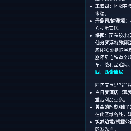
工造司：
地图有
末端。
丹鼎司/鳞渊境：
方视觉盲区。
绥园：
面积较小
仙舟罗浮特殊解
应NPC处换取
崩坏星穹铁道全场
布、战利品追踪
四、匹诺康尼
匹诺康尼是当前
白日梦酒店（现实
重战利品更多。
黄金的时刻/稚子
在此区域各处，
筑梦边境/朝露公
的发光点。