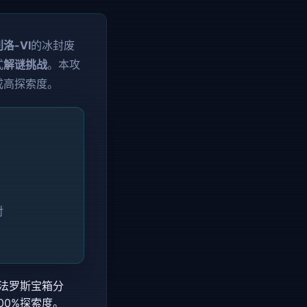
洛-VI
的冰封废
式
解谜挑战
。本攻
成高探索度。
对
翁法罗斯宝箱分
00%探索度。