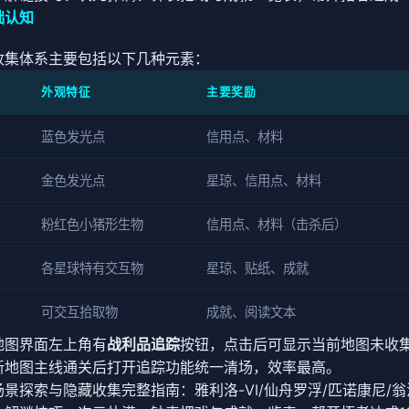
础认知
收集体系主要包括以下几种元素：
外观特征
主要奖励
蓝色发光点
信用点、材料
金色发光点
星琼、信用点、材料
粉红色小猪形生物
信用点、材料（击杀后）
各星球特有交互物
星琼、贴纸、成就
可交互拾取物
成就、阅读文本
地图界面左上角有
战利品追踪
按钮，点击后可显示当前地图未收
新地图主线通关后打开追踪功能统一清场，效率最高。
景探索与隐藏收集完整指南：雅利洛-VI/仙舟罗浮/匹诺康尼/