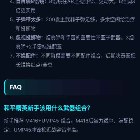
盲目装8倍镜：
8倍镜在AR上视野窄、晃动大，6倍调3
倍更实用
子弹带太多：
200发主武器子弹足够，多余空间给治疗
和投掷物
忽视投掷物：
烟雾弹和手雷的重要性不亚于武器。3烟
雾弹+2手雷标准配置
不换配件：
不同阶段需要不同配件组合，后期决赛圈把
长镜换红点/全息
FAQ
和平精英新手该用什么武器组合？
新手推荐 M416+UMP45 组合。M416后坐力适中、满配稳
定，UMP45冲锋枪近战容错率高。