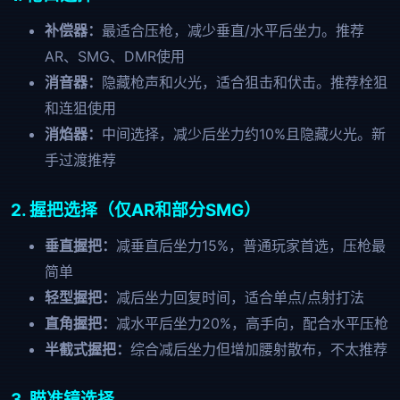
补偿器：
最适合压枪，减少垂直/水平后坐力。推荐
AR、SMG、DMR使用
消音器：
隐藏枪声和火光，适合狙击和伏击。推荐栓狙
和连狙使用
消焰器：
中间选择，减少后坐力约10%且隐藏火光。新
手过渡推荐
2. 握把选择（仅AR和部分SMG）
垂直握把：
减垂直后坐力15%，普通玩家首选，压枪最
简单
轻型握把：
减后坐力回复时间，适合单点/点射打法
直角握把：
减水平后坐力20%，高手向，配合水平压枪
半截式握把：
综合减后坐力但增加腰射散布，不太推荐
3. 瞄准镜选择