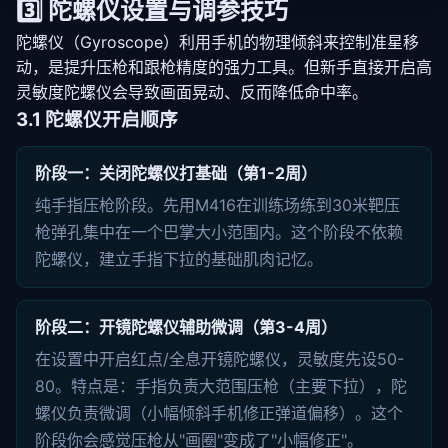
3️⃣ 陀螺仪设置与调参技巧
陀螺仪（Gyroscope）利用手机的物理倾斜来控制准星移
动，是提升压枪和跟枪精度的强力工具。但新手直接开启高
灵敏度陀螺仪会导致画面晃动、反而降低命中率。
3.1 陀螺仪开启顺序
阶段一：关闭陀螺仪打基础（第1-2周）
纯手指压枪阶段。先用M416在训练场练到30米靶压
枪弹孔集中在一个巴掌大小范围内。这个阶段不依赖
陀螺仪，建立手指下拉的基础肌肉记忆。
阶段二：开镜陀螺仪辅助微调（第3-4周）
在设置中开启红点/全息开镜陀螺仪，灵敏度先设50-
80。特点是：手指负责大范围压枪（主要下拉），陀
螺仪负责微调（小幅倾斜手机修正弹道偏移）。这个
阶段你会感觉压枪从"画圈"变成了"小幅修正"。