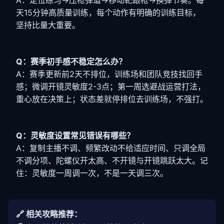
A：定位练习→压枪弹道→移动靶跟枪→换弹节奏。每
天15分钟高质量训练，每个动作有明确的训练目标，
坚持比量大重要。
Q：赛季初手感不稳定怎么办？
A：赛季更新前2天不排位，训练场和团队竞技找回手
感；微调开镜灵敏度2-3点；第一周选避战运营打法，
重心放在决策上；状态差就停排位去训练场，不强打。
Q：灵敏度设置常见错误有哪些？
A：复制主播不调、频繁改动不给适应时间、只调全局
不调分项、陀螺仪开太高、不开镜与开镜跳跃太大。记
住：灵敏度一周调一次，不是一天调三次。
🔗 相关攻略推荐：