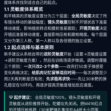
度体系并找到适合自己的起点。
1.1 灵敏度体系概览
和平精英的灵敏度设置分为三个层面：
全局灵敏度
决定了所
有镜头移动的基础幅度；
镜头灵敏度
控制不开镜状态下准星
移动速度，影响搜房转点和腰射准星跟踪；
开镜灵敏度
决定
开镜后准星移动速度，直接影响压枪和跟枪精度。每个层面
又分为第三人称、第一人称以及各倍镜的独立设置。
1.2 起点选择与基本原则
新手建议从系统自带的
进阶灵敏度
开始（设置→灵敏度设置
→进阶灵敏度方案），然后在训练场逐步微调。调整时遵循
三个原则：
一次只改2-3个参数
——改完打50发子弹感受
变化再做决定；
给肌肉记忆留够适应时间
——每次调整至少
用2天再判断是否有效；
先求稳再求快
——先让30米靶的弹
孔稳定在10环内，再逐步提高灵敏度增加反应速度。
💡 起步建议：
全局灵敏度100%，镜头灵敏度和开镜
灵敏度从进阶推荐开始，陀螺仪先关闭。把M416红点
的开镜压枪练稳（30米靶弹孔集中在A4纸大小范围