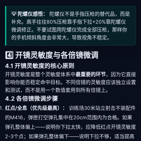
💡 陀螺仪感悟：
陀螺仪不是手指压枪的替代品，而是
补充。高手往往80%压枪靠手指下拉+20%靠陀螺仪
微调修正。不要试图用陀螺仪完成全部压枪，那样你
的手机倾斜角度会非常大，导致视角不稳定。
4️⃣ 开镜灵敏度与各倍镜微调
4.1 开镜灵敏度的核心原则
开镜灵敏度是整个灵敏度体系中
最重要的环节
，因为它直接
影响你能否稳定命中目标。不同倍镜的灵敏度应该独立设置
和测试，而不是用一个数值套用到所有倍镜上。
4.2 各倍镜微调步骤
红点/全息（优先级最高）：
训练场30米站立射击不装配件
的M416，弹匣打空弹孔集中在20cm范围内为合格。如果
弹孔整体偏上——说明你下拉太快，应降低红点开镜灵敏度
2-3个点；如果弹孔整体偏下——说明下拉不够，适当提高