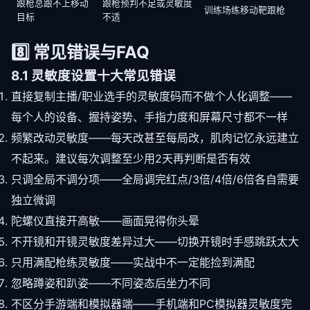
跟枪总跟不上移动
跟枪预判不足或灵敏度
训练场练移动靶跟枪
目标
不适
8️⃣ 常见错误与FAQ
8.1 灵敏度设置十大常见错误
直接复制主播/职业选手的灵敏度码而不做个人化调整——
每个人的设备、握持姿势、手指力度和屏幕尺寸都不一样
频繁改动灵敏度——每天改甚至每局改，肌肉记忆永远建立
不起来。建议每次调整至少用2天再判断是否有效
只调全局不调分项——全局调完红点/3倍/4倍/6倍各自需要
独立微调
陀螺仪直接开高敏——画面晃得你头晕
不开镜和开镜灵敏度差异过大——切换开镜时手感跳跃太大
只用满配枪练灵敏度——实战中不一定能捡到满配
忽略蹲姿和趴姿——不同姿态后坐力不同
不区分手游端和模拟器端——手机端和PC模拟器灵敏度完