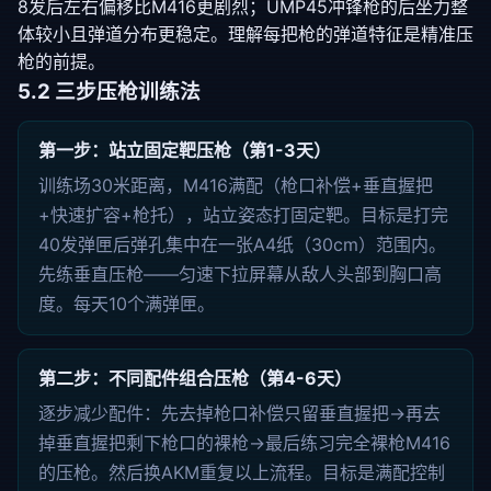
8发后左右偏移比M416更剧烈；UMP45冲锋枪的后坐力整
体较小且弹道分布更稳定。理解每把枪的弹道特征是精准压
枪的前提。
5.2 三步压枪训练法
第一步：站立固定靶压枪（第1-3天）
训练场30米距离，M416满配（枪口补偿+垂直握把
+快速扩容+枪托），站立姿态打固定靶。目标是打完
40发弹匣后弹孔集中在一张A4纸（30cm）范围内。
先练垂直压枪——匀速下拉屏幕从敌人头部到胸口高
度。每天10个满弹匣。
第二步：不同配件组合压枪（第4-6天）
逐步减少配件：先去掉枪口补偿只留垂直握把→再去
掉垂直握把剩下枪口的裸枪→最后练习完全裸枪M416
的压枪。然后换AKM重复以上流程。目标是满配控制