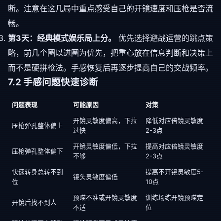
断。注意在这几局中重点感受自己的开镜速度和压枪是否流
畅。
第3天：经典模式娱乐局上分。
优先选择避战运营的跳点策
略，前几个圈以进圈为优先，把重心放在信息判断和决策上
而不是硬拼枪法。手感恢复后再逐步提高自己的交战频率。
7.2 手感问题快速诊断
问题表现
可能原因
对策
开镜灵敏度偏高，下拉
降低对应倍镜灵敏度
压枪弹孔整体偏上
过快
2-3点
开镜灵敏度偏低，下拉
提高对应倍镜灵敏度
压枪弹孔整体偏下
不够
2-3点
快速转身总转不到
提高不开镜灵敏度5-
镜头灵敏度偏低
位
10点
预瞄不准或开镜灵敏度
训练场练开镜预瞄定
开镜后找不到人
不适
位