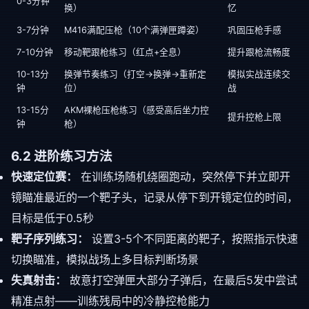
0-3分钟
换）
忆
3-7分钟
M416满配压枪（10个满弹匣蹲姿）
巩固压枪手感
7-10分钟
移动靶跟枪练习（红点+全息）
提升跟枪流畅度
10-13分
换弹节奏练习（打空→换弹→重新定
模拟实战连续交
钟
位）
战
13-15分
AKM裸枪压枪练习（感受高后坐力控
提升控枪上限
钟
枪）
6.2 进阶练习方法
快速定位赛：
在训练场随机绕圈跑动，突然停下并立即开
镜瞄准最近的一个靶子头，记录从停下到开镜定位的时间，
目标是低于0.5秒
靶子序列练习：
设置3-5个不同距离的靶子，按照指示快速
切换瞄准，模拟战场上多目标判断场景
失真射击：
故意打空弹匣大部分子弹后，在最后5发中尝试
精准点射——训练残局中的冷静控枪能力