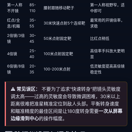
第一人称
85-
第一人称视野窄，适
腰射跟随移动靶子
不开镜
110
中即可
红点/全
35-
最常用的开镜倍率，
30米快速点射5个连续靶
息/机瞄
55
求稳
2倍镜/3倍
30-
50米点射固定靶
比红点稍低
镜
45
25-
高倍率手抖放大更明
4倍镜
100米点射固定靶
40
显
6倍镜/8倍
20-
低灵敏度提高高倍镜
100-200米点射
镜
35
稳定性
⚠️ 常见误区：
不要为了追求"快速转身"把镜头灵敏度
调太高——过高的灵敏度会导致微调困难，30米以上
距离很难把准星精准定位到敌人头部。平衡转身速度
和瞄准精度的最佳区间是让180度转身需要
一次从屏幕
边缘滑到中心
的操作幅度。