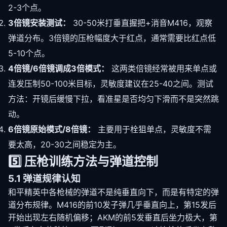
2-3个点。
3倍镜安装测试：
30-50米打垂直握把+消音M416，观察
弹道分布。3倍镜的压枪幅度大于红点，通常需要比红点低
5-10个点。
4倍镜/6倍镜调成3倍模式：
这两类倍镜经常被用来单点或
连发压制50-100米目标，灵敏度建议在25-40之间。测试
方法：开镜后缓慢下拉，看准星是否均匀下滑而不是突然跳
动。
6倍镜原始模式/8倍镜：
主要用于栓狙单点，灵敏度不需
要太高，20-30之间稳定为主。
5️⃣ 压枪训练方法与弹道控制
5.1 弹道规律认知
和平精英中各枪械的弹道不是纯垂直向下，而是有特定的弹
道分布规律。M416的前10发子弹几乎垂直向上，第15发后
开始出现左右随机偏移；AKM的前5发垂直后坐力极大，第