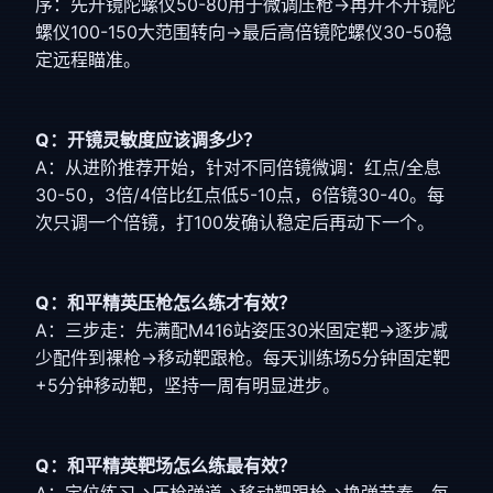
序：先开镜陀螺仪50-80用于微调压枪→再开不开镜陀
螺仪100-150大范围转向→最后高倍镜陀螺仪30-50稳
定远程瞄准。
Q：开镜灵敏度应该调多少？
A：从进阶推荐开始，针对不同倍镜微调：红点/全息
30-50，3倍/4倍比红点低5-10点，6倍镜30-40。每
次只调一个倍镜，打100发确认稳定后再动下一个。
Q：和平精英压枪怎么练才有效？
A：三步走：先满配M416站姿压30米固定靶→逐步减
少配件到裸枪→移动靶跟枪。每天训练场5分钟固定靶
+5分钟移动靶，坚持一周有明显进步。
Q：和平精英靶场怎么练最有效？