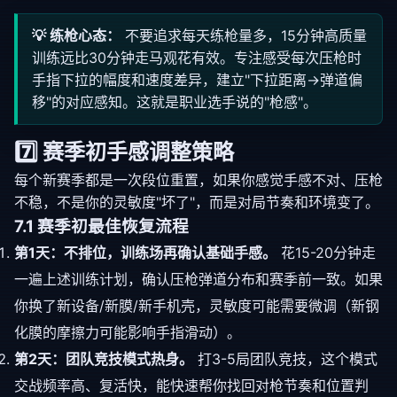
💡 练枪心态：
不要追求每天练枪量多，15分钟高质量
训练远比30分钟走马观花有效。专注感受每次压枪时
手指下拉的幅度和速度差异，建立"下拉距离→弹道偏
移"的对应感知。这就是职业选手说的"枪感"。
7️⃣ 赛季初手感调整策略
每个新赛季都是一次段位重置，如果你感觉手感不对、压枪
不稳，不是你的灵敏度"坏了"，而是对局节奏和环境变了。
7.1 赛季初最佳恢复流程
第1天：不排位，训练场再确认基础手感。
花15-20分钟走
一遍上述训练计划，确认压枪弹道分布和赛季前一致。如果
你换了新设备/新膜/新手机壳，灵敏度可能需要微调（新钢
化膜的摩擦力可能影响手指滑动）。
第2天：团队竞技模式热身。
打3-5局团队竞技，这个模式
交战频率高、复活快，能快速帮你找回对枪节奏和位置判