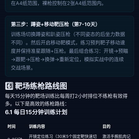
在A4纸范围，裸枪控制在2张A4纸范围内。
第三步：蹲姿+移动靶压枪（第7-10天）
训练场切换蹲姿和趴姿压枪（不同姿态的后坐力数据
不同）。然后开启移动靶模式，练习预判靶子移动速
度并保持准星跟随+压枪。最后组合练习：开镜→预瞄
→跟靶→压枪→换弹→重新定位，模拟实战中的连续
交战场景。
6️⃣ 靶场练枪路线图
每天15分钟的靶场训练比每周打2小时排位不练枪有效得
多。以下是高效的练枪路线：
6.1 每日15分钟训练计划
时间
训练内容
目的
开镜定位练习（30米5个固定靶快速切
激活手腕肌肉记