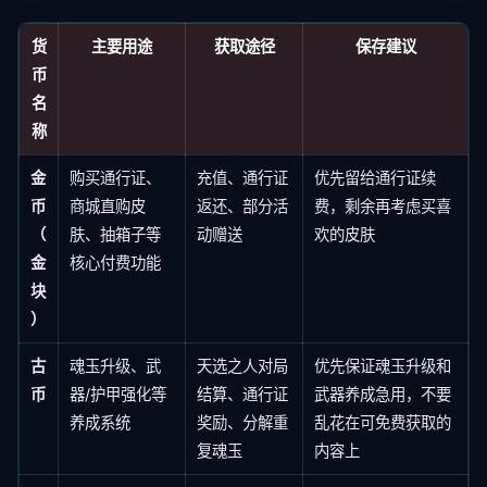
货
主要用途
获取途径
保存建议
币
名
称
金
购买通行证、
充值、通行证
优先留给通行证续
币
商城直购皮
返还、部分活
费，剩余再考虑买喜
（
肤、抽箱子等
动赠送
欢的皮肤
金
核心付费功能
块
）
古
魂玉升级、武
天选之人对局
优先保证魂玉升级和
币
器/护甲强化等
结算、通行证
武器养成急用，不要
养成系统
奖励、分解重
乱花在可免费获取的
复魂玉
内容上