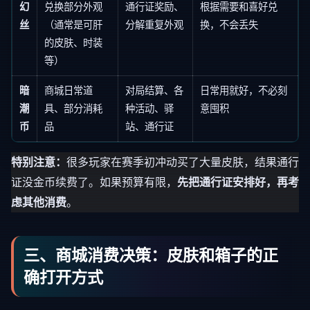
幻
兑换部分外观
通行证奖励、
根据需要和喜好兑
丝
（通常是可肝
分解重复外观
换，不会丢失
的皮肤、时装
等）
暗
商城日常道
对局结算、各
日常用就好，不必刻
潮
具、部分消耗
种活动、驿
意囤积
币
品
站、通行证
特别注意：
很多玩家在赛季初冲动买了大量皮肤，结果通行
证没金币续费了。如果预算有限，
先把通行证安排好，再考
虑其他消费
。
三、商城消费决策：皮肤和箱子的正
确打开方式