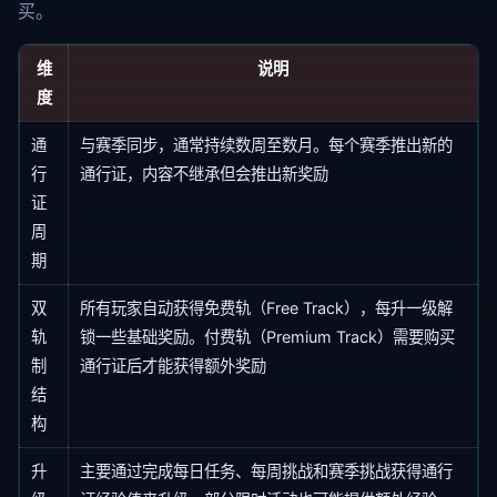
买。
维
说明
度
通
与赛季同步，通常持续数周至数月。每个赛季推出新的
行
通行证，内容不继承但会推出新奖励
证
周
期
双
所有玩家自动获得免费轨（Free Track），每升一级解
轨
锁一些基础奖励。付费轨（Premium Track）需要购买
制
通行证后才能获得额外奖励
结
构
升
主要通过完成每日任务、每周挑战和赛季挑战获得通行