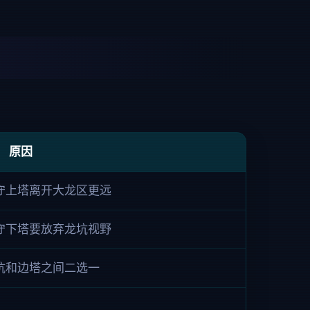
原因
守上塔离开大龙区更远
守下塔要放弃龙坑视野
坑和边塔之间二选一