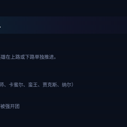
二
英雄在上路或下路单独推进。
器大师、卡蜜尔、蛮王、贾克斯、纳尔）
不被强开团