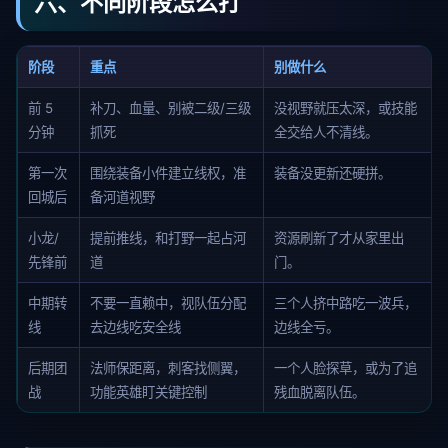
六、不同阶段怎么打
阶段
重点
别做什么
前 5
补刀、血量、别被二级/三级
没视野就压太深，或技能
分钟
抓死
全交给人不清线。
第一次
围绕装备小件建立线权，准
装备没更新还硬拼。
回城后
备河道视野
小龙/
提前推线，和打野一起占河
资源刷新了才从家里出
先锋前
道
门。
中期转
不要一直赖中，视队伍分配
三个人挤中路吃一波兵，
线
去边线吃安全线
边线全亏。
后期团
法师保距离，刺客找侧翼，
一个人脸探草，或为了追
战
功能英雄盯关键控制
残血脱离队伍。