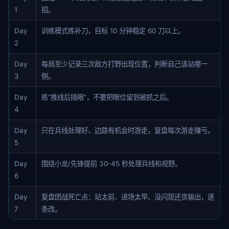
1
招。
Day
训练模式练补刀，目标 10 分钟稳定 60 刀以上。
2
Day
每局至少记录三次敌方打野出现位置，判断自己该站哪一
3
侧。
Day
练“推线后插眼”，不要把眼位留到被抓之后。
4
Day
只在兵线处理好、边路有机会时游走，复盘每次游走赚亏。
5
Day
围绕小龙/先锋提前 30-45 秒处理兵线和视野。
6
Day
复盘团战死亡点：站太前、进场太早、没闪现还贪输出，逐
7
条改。