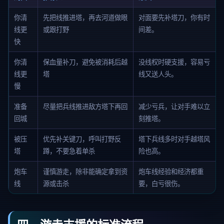
你清
先把线推进塔，再去河道做眼
对面要先补塔刀，你有时
线更
或跟打野
间差。
快
你清
保血量补刀，避免被消耗后越
没线权时硬支援，容易亏
线更
塔
线又送人头。
慢
准备
尽量把兵线推进敌方塔下再回
减少亏兵，让对手难以立
回城
刻推塔。
被压
优先补关键刀，呼叫打野反
塔下兵线多时对手越塔风
塔
蹲，不要急着单杀
险也高。
炮车
谨慎游走，除非能确定拿到资
炮车线经验和经济都重
线
源或击杀
要，白亏很伤。