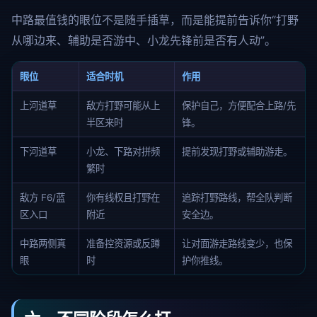
中路最值钱的眼位不是随手插草，而是能提前告诉你“打野
从哪边来、辅助是否游中、小龙先锋前是否有人动”。
眼位
适合时机
作用
上河道草
敌方打野可能从上
保护自己，方便配合上路/先
半区来时
锋。
下河道草
小龙、下路对拼频
提前发现打野或辅助游走。
繁时
敌方 F6/蓝
你有线权且打野在
追踪打野路线，帮全队判断
区入口
附近
安全边。
中路两侧真
准备控资源或反蹲
让对面游走路线变少，也保
眼
时
护你推线。