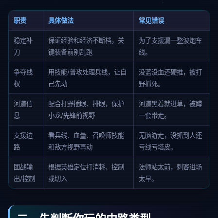
职责
具体做法
常见错误
稳定补
保证经验和经济不断档，关
为了支援漏一整波炮车
刀
键装备前别乱跑
线。
争夺线
用技能/普攻处理兵线，让自
没蓝没血还硬推，被打
权
己先动
野抓死。
河道信
配合打野插眼、排眼，保护
河道黑着就进草，被蹲
息
小龙/先锋前视野
一套带走。
支援边
看兵线、血量、召唤师技能
无脑游走，没抓到人还
路
和敌方视野再动
亏线亏塔皮。
团战输
根据英雄定位打消耗、控制
法师站太前，刺客进场
出/控制
或切入
太早。