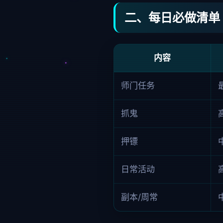
二、每日必做清单
内容
师门任务
抓鬼
押镖
日常活动
副本/周常