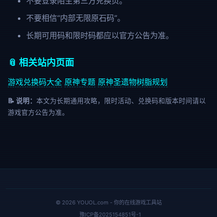
不要登录陌生第三方兑换页。
不要相信“内部无限原石码”。
长期可用码和限时码都应以官方公告为准。
📎 相关站内页面
游戏兑换码大全
原神专题
原神圣遗物树脂规划
📝 说明：
本文为长期通用攻略，限时活动、兑换码和版本时间请以
游戏官方公告为准。
© 2026 YOUOL.com - 你的在线游戏工具站
豫ICP备2025154851号-1