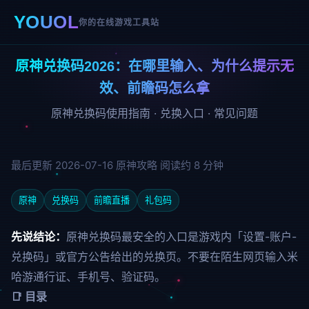
YOUOL
你的在线游戏工具站
原神兑换码2026：在哪里输入、为什么提示无
效、前瞻码怎么拿
原神兑换码使用指南 · 兑换入口 · 常见问题
最后更新 2026-07-16
原神攻略
阅读约 8 分钟
原神
兑换码
前瞻直播
礼包码
先说结论：
原神兑换码最安全的入口是游戏内「设置-账户-
兑换码」或官方公告给出的兑换页。不要在陌生网页输入米
哈游通行证、手机号、验证码。
📑 目录