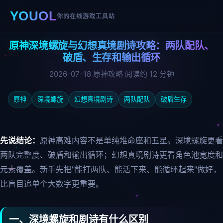
YOUOL
你的在线游戏工具站
原神深境螺旋与幻想真境剧诗攻略：两队配队、
破盾、生存和输出循环
2026-07-18
原神攻略
阅读约 12 分钟
原神
深境螺旋
幻想真境剧诗
两队配队
破盾生存
先说结论：
原神高难内容不是单纯堆命座和五星。深境螺旋更看
两队完整度、破盾和输出循环；幻想真境剧诗更看角色池宽度和
元素覆盖。新手先把"能打两队、能活下来、能循环起来"做好，
比盲目追单个大数字更重要。
一、深境螺旋和剧诗有什么区别