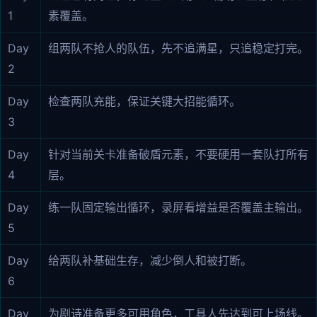
1
素覆盖。
Day
组两队不抢人的队伍，先不追满星，只追稳定打完。
2
Day
检查两队充能，保证关键大招能循环。
3
Day
针对当前关卡准备破盾元素，不要硬用一套队打所有
4
层。
Day
练一队固定输出循环，录屏看增益是否覆盖主输出。
5
Day
给两队补基础生存，减少倒人和被打断。
6
Day
为剧诗准备更多可用角色，工具人先达到可上场线。