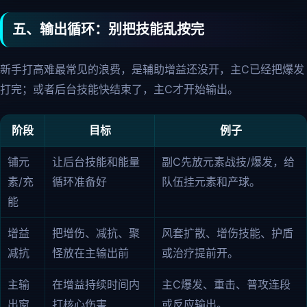
五、输出循环：别把技能乱按完
新手打高难最常见的浪费，是辅助增益还没开，主C已经把爆发
打完；或者后台技能快结束了，主C才开始输出。
阶段
目标
例子
铺元
让后台技能和能量
副C先放元素战技/爆发，给
素/充
循环准备好
队伍挂元素和产球。
能
增益
把增伤、减抗、聚
风套扩散、增伤技能、护盾
减抗
怪放在主输出前
或治疗提前开。
主输
在增益持续时间内
主C爆发、重击、普攻连段
出窗
打核心伤害
或反应输出。