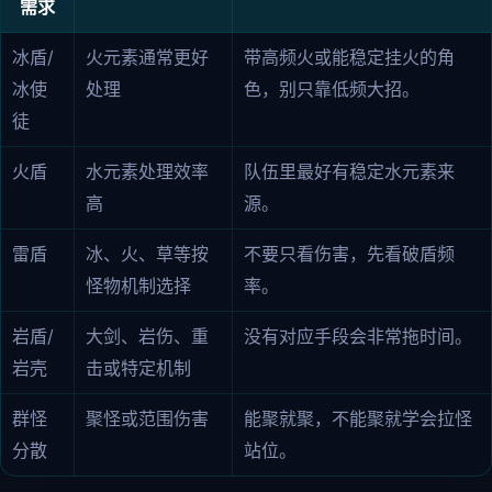
需求
冰盾/
火元素通常更好
带高频火或能稳定挂火的角
冰使
处理
色，别只靠低频大招。
徒
火盾
水元素处理效率
队伍里最好有稳定水元素来
高
源。
雷盾
冰、火、草等按
不要只看伤害，先看破盾频
怪物机制选择
率。
岩盾/
大剑、岩伤、重
没有对应手段会非常拖时间。
岩壳
击或特定机制
群怪
聚怪或范围伤害
能聚就聚，不能聚就学会拉怪
分散
站位。