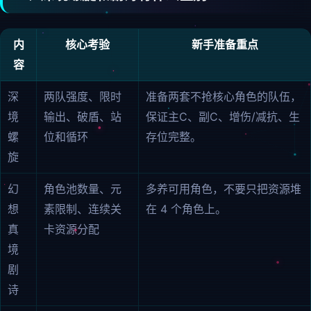
内
核心考验
新手准备重点
容
深
两队强度、限时
准备两套不抢核心角色的队伍，
境
输出、破盾、站
保证主C、副C、增伤/减抗、生
螺
位和循环
存位完整。
旋
幻
角色池数量、元
多养可用角色，不要只把资源堆
想
素限制、连续关
在 4 个角色上。
真
卡资源分配
境
剧
诗