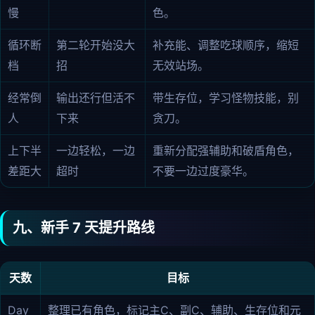
慢
色。
循环断
第二轮开始没大
补充能、调整吃球顺序，缩短
档
招
无效站场。
经常倒
输出还行但活不
带生存位，学习怪物技能，别
人
下来
贪刀。
上下半
一边轻松，一边
重新分配强辅助和破盾角色，
差距大
超时
不要一边过度豪华。
九、新手 7 天提升路线
天数
目标
Day
整理已有角色，标记主C、副C、辅助、生存位和元