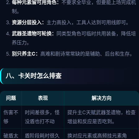
每种元素留可用角色：
不要求全毕业，但要能上场完成机
制。
资源分层投入：
主力高投入，工具人达到可用线即可。
武器圣遗物可轮换：
同类型角色可临时共用装备，降低培
养压力。
别只养主C：
高难和剧诗常常缺的是辅助、后台和生存。
八、卡关时怎么排查
问题
表现
解决方向
伤害不
时间差很多，怪
提升主C天赋武器圣遗物，检查
够
没盾也打不动
增益和反应是否吃到。
破盾太
盾阶段耗时很久
换对应元素或高频挂元素角