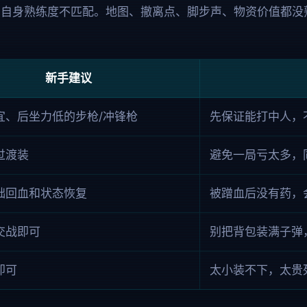
和自身熟练度不匹配。地图、撤离点、脚步声、物资价值都没
。
新手建议
宜、后坐力低的步枪/冲锋枪
先保证能打中人，
过渡装
避免一局亏太多，
础回血和状态恢复
被蹭血后没有药，
交战即可
别把背包装满子弹
即可
太小装不下，太贵