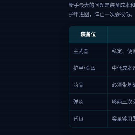
新手最大的问题是装备成本
护甲进图，阵亡一次会很伤
装备位
主武器
稳定、便
护甲/头盔
中低成本
药品
必须带基
弹药
够两三次
背包
容量够用