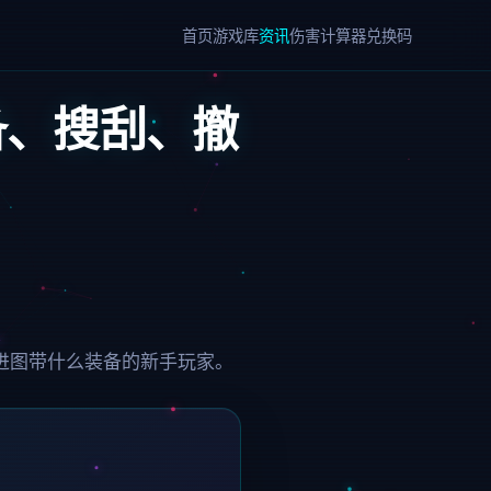
首页
游戏库
资讯
伤害计算器
兑换码
备、搜刮、撤
进图带什么装备的新手玩家。