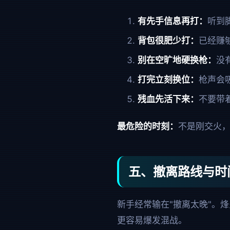
有先手信息再打：
听到
背包很肥少打：
已经赚
别在空旷地硬换枪：
没
打完立刻换位：
枪声会
残血先活下来：
不要带
最危险的时刻：
不是刚交火，
五、撤离路线与时
新手经常输在"撤离太晚"。
更容易爆发混战。