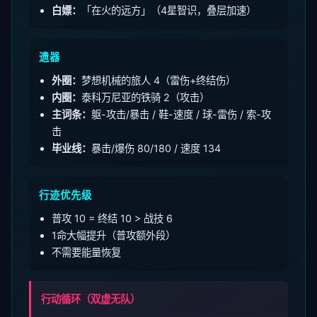
白嫖：
「在火的远方」（4星智识，叠层加速）
遗器
外圈：
梦想机械的旅人 4（雷伤+终结伤）
内圈：
泰科万尼亚的铁骑 2（攻击）
主词条：
躯-攻击/暴击 / 鞋-速度 / 球-雷伤 / 索-攻
击
毕业线：
暴击/爆伤 80/180 / 速度 134
行迹优先级
普攻 10 = 终结 10 > 战技 6
1命大幅提升（普攻额外段）
不需要能量恢复
行动循环（双虚无队）