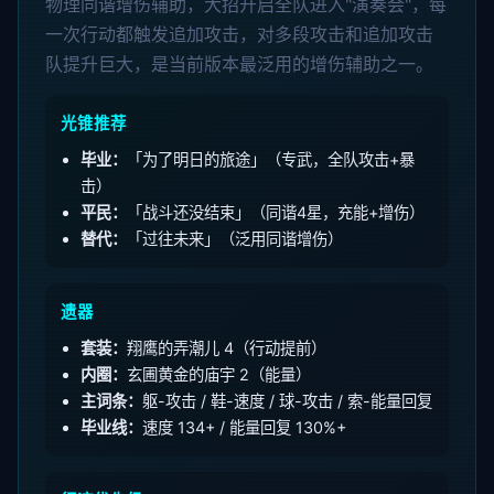
物理同谐增伤辅助，大招开启全队进入"演奏会"，每
一次行动都触发追加攻击，对多段攻击和追加攻击
队提升巨大，是当前版本最泛用的增伤辅助之一。
光锥推荐
毕业：
「为了明日的旅途」（专武，全队攻击+暴
击）
平民：
「战斗还没结束」（同谐4星，充能+增伤）
替代：
「过往未来」（泛用同谐增伤）
遗器
套装：
翔鹰的弄潮儿 4（行动提前）
内圈：
玄圃黄金的庙宇 2（能量）
主词条：
躯-攻击 / 鞋-速度 / 球-攻击 / 索-能量回复
毕业线：
速度 134+ / 能量回复 130%+