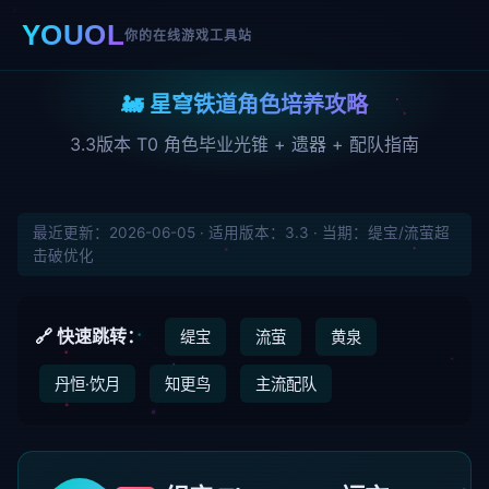
YOUOL
你的在线游戏工具站
🚂 星穹铁道角色培养攻略
3.3版本 T0 角色毕业光锥 + 遗器 + 配队指南
最近更新：2026-06-05 · 适用版本：3.3 · 当期：缇宝/流萤超
击破优化
🔗 快速跳转：
缇宝
流萤
黄泉
丹恒·饮月
知更鸟
主流配队