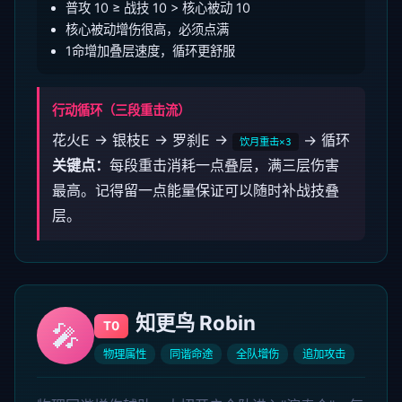
普攻 10 ≥ 战技 10 > 核心被动 10
核心被动增伤很高，必须点满
1命增加叠层速度，循环更舒服
行动循环（三段重击流）
花火E → 银枝E → 罗刹E →
→ 循环
饮月重击×3
关键点：
每段重击消耗一点叠层，满三层伤害
最高。记得留一点能量保证可以随时补战技叠
层。
知更鸟 Robin
🎤
T0
物理属性
同谐命途
全队增伤
追加攻击