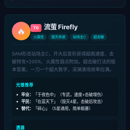
流萤 Firefly
🔥
T0
火属性
毁灭命途
站场主C
超击破
SAM形态站场主C，开大后变形获得超高速度、击
破特攻+200%、火属性弱点附加。超击破打法的版
本答案，一刀一个超大数字，深渊清场效率拉满。
光锥推荐
毕业：
「于夜色中」（专武，速度+击破增伤）
平民：
「在蓝天下」（毁灭4星，击破后攻击）
替代：
「碎心」（5星通用，简单粗暴）
遗器