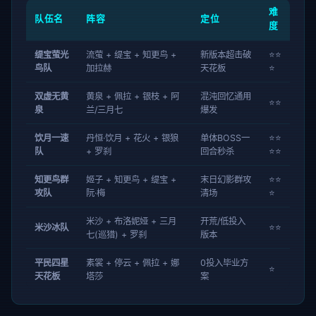
难
队伍名
阵容
定位
度
缇宝萤光
流萤 + 缇宝 + 知更鸟 +
新版本超击破
⭐⭐
鸟队
加拉赫
天花板
⭐
双虚无黄
黄泉 + 佩拉 + 银枝 + 阿
混沌回忆通用
⭐⭐
泉
兰/三月七
爆发
饮月一速
丹恒·饮月 + 花火 + 银狼
单体BOSS一
⭐⭐
队
+ 罗刹
回合秒杀
⭐⭐
知更鸟群
姬子 + 知更鸟 + 缇宝 +
末日幻影群攻
⭐⭐
攻队
阮·梅
清场
⭐
米沙 + 布洛妮娅 + 三月
开荒/低投入
米沙冰队
⭐⭐
七(巡猎) + 罗刹
版本
平民四星
素裳 + 停云 + 佩拉 + 娜
0投入毕业方
⭐
天花板
塔莎
案