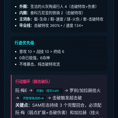
外圈：
圣洁的火灰殉道行人 4（击破特攻+伤害）
内圈：
泰科万尼亚的铁骑 2（击破特攻）
主词条：
躯-生命 / 鞋-速度 / 球-火伤 / 索-击破特攻
毕业线：
击破特攻 360%+ / 速度 134+
行迹优先级
普攻 10 = 战技 10 > 终结 6
0命已极强，6命神
不堆暴击，纯击破特攻流
行动循环（超击破队）
阮·梅E →
→ 罗刹/加拉赫挂火
流萤Q（变形SAM）
→
→ 击破触发超击破
流萤增强战技×N
关键点：
SAM形态持续 3 个完整回合，必须配
阮·梅（弱点扩展+击破伤害）和加拉赫（挂火