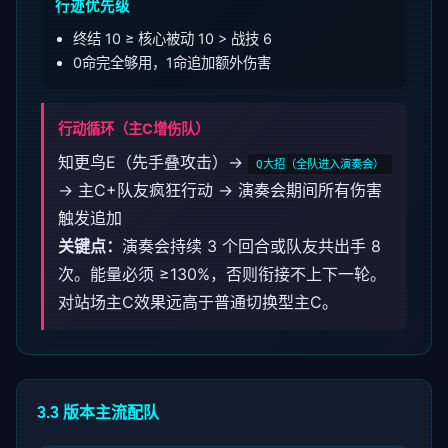
行迹优先级
终结 10 ≥ 核心被动 10 > 战技 6
0命完全够用，1命追加额外伤害
行动循环（主C增伤队）
知更鸟E（先手叠攻击）→
Q大招（全队进入演奏会）
→ 主C+队友疯狂行动 → 演奏会期间所有伤害
触发追加
关键点：
演奏会持续 3 个回合或队友共出手 8
次。能量必须 ≥130%，否则衔接不上下一轮。
对站场主C效果远高于普通切换型主C。
3.3 版本主流配队