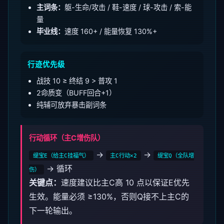
主词条：
躯-生命/攻击 / 鞋-速度 / 球-攻击 / 索-能
量
毕业线：
速度 160+ / 能量恢复 130%+
行迹优先级
战技 10 ≥ 终结 9 > 普攻 1
2命质变（BUFF回合+1）
纯辅可放弃暴击副词条
行动循环（主C增伤队）
→
→
缇宝E（给主C挂福气）
主C行动×2
缇宝Q（全队增
→ 循环
伤）
关键点：
速度建议比主C高 10 点以保证E优先
生效。能量必须 ≥130%，否则Q接不上主C的
下一轮输出。