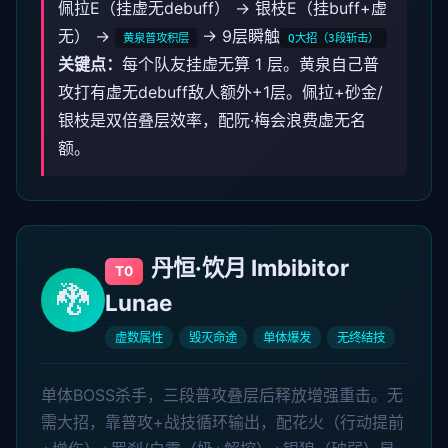
佩拉E（挂虚无debuff） → 银枝E（挂buff+虚
无） →
→ 9层瞬触
黄泉普攻积层
Q大招（3段斩击）
关键点：
每个队友挂虚无算 1 层。黄泉自己普
攻打有虚无debuff敌人额外+1层。佩拉+砂金/
银枝是双倍叠层效率，配阮·梅会浪费虚无名
额。
丹恒·饮月 Imbibitor
T0
🐉
Lunae
虚数属性
毁灭命途
单体爆发
无终结技
单体BOSS杀手，三段普攻叠层后释放增强重击。无
需大招，靠普攻+战技循环输出，配花火（行动提前