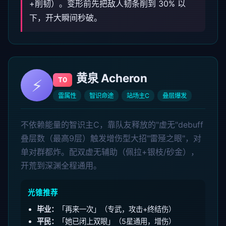
+削韧）。变形前先把敌人韧条削到 30% 以
下，开大瞬间秒破。
黄泉 Acheron
⚡
T0
雷属性
智识命途
站场主C
叠层爆发
不依赖能量的智识主C，靠队友释放的"虚无"debuff
叠层数（最高9层）触发增伤型大招"雷殛之眼"，对
单对群都炸。配双虚无辅助（佩拉+银枝/砂金），
开荒到深渊全程通用。
光锥推荐
毕业：
「再来一次」（专武，攻击+终结伤）
平民：
「她已闭上双眼」（5星通用，增伤）