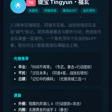
缇宝 Tingyun・福玄
🌟
T0
风属性
同谐命途
暴击BUFF
全队增伤
3.3版本压轴限定，同谐天花板。战技给指定队友
挂"福气"标记，提供高额暴击与额外行动；终结技为
全队再叠一层增伤。一个角色顶半个队伍的BUFF
量，配任何主C都能直接拉满输出上限。
光锥推荐
毕业：
「时间不再等」（专武，暴击+行动提前）
平民：
「过往未来」（同谐4星，战技后增伤）
白嫖：
「记忆中的模样」（光锥商城三选一）
遗器
外圈：
翔鹰的弄潮儿 4（行动提前+攻击）
内圈：
玄圃黄金的庙宇 2（暴击）