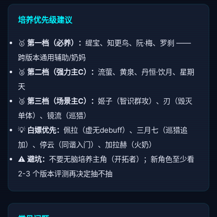
培养优先级建议
🥇
第一档（必养）：
缇宝、知更鸟、阮·梅、罗刹 ——
跨版本通用辅助/奶妈
🥈
第二档（强力主C）：
流萤、黄泉、丹恒·饮月、星期
天
🥉
第三档（场景主C）：
姬子（智识群攻）、刃（毁灭
单体）、镜流（巡猎）
💡
白嫖优先：
佩拉（虚无debuff）、三月七（巡猎追
加）、停云（同谐入门）、加拉赫（火奶）
⚠️
避坑：
不要无脑培养主角（开拓者）；新角色至少看
2-3 个版本评测再决定抽不抽