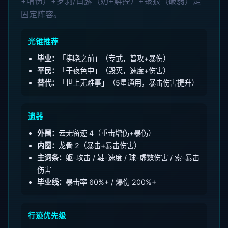
+增伤）+罗刹/白露（奶+解控）+银狼（破弱）是
固定阵容。
光锥推荐
毕业：
「拂晓之前」（专武，普攻+暴伤）
平民：
「于夜色中」（毁灭，速度+伤害）
替代：
「世上无难事」（5星通用，暴击伤害提升）
遗器
外圈：
云无留迹 4（重击增伤+暴伤）
内圈：
龙骨 2（暴击+暴击伤害）
主词条：
躯-攻击 / 鞋-速度 / 球-虚数伤害 / 索-暴击
伤害
毕业线：
暴击率 60%+ / 爆伤 200%+
行迹优先级