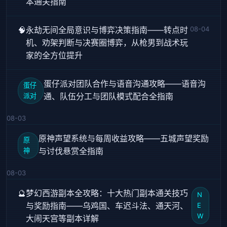
本通关指南
🧠
永劫无间全局意识与博弈决策指南——转点时
08-04
机、劝架判断与决赛圈博弈，从枪男到战术玩
家的全方位提升
蛋仔派对团队合作与语音沟通攻略——语音沟
蛋仔
通、队伍分工与团队模式配合全指南
派对
08-03
原神声望系统与每周收益攻略——五城声望奖励
原
与讨伐悬赏全指南
神
08-03
🔮
梦幻西游副本全攻略：十大热门副本通关技巧
N
与奖励指南——乌鸡国、车迟斗法、通天河、
E
W
大闹天宫等副本详解