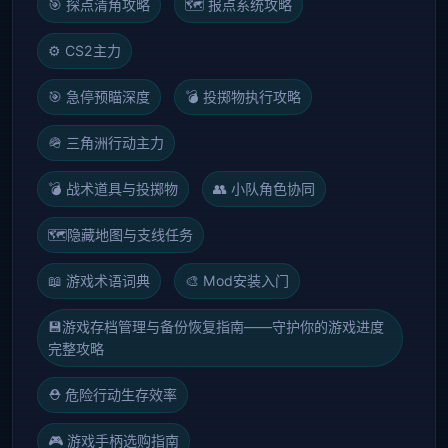
🎯 探点清角攻略
🗺️ 报点系统攻略
⚙️ CS2主力
🎯 急停预瞄深度
💣 投掷物执行攻略
🪖 三角洲行动主力
💣 战术道具与投掷物
👥 小队角色协同
🗺️
隐藏地图与支线任务
📖 游戏术语词典
🎨 Mod安装入门
💾
游戏存档管理与备份恢复指南——守护你的游戏进度
完整攻略
⛑️ 危险行动生存效率
🎮 游戏手柄选购指南