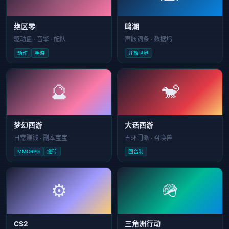
绝区零
鸣潮
驱动盘 · 音擎 · 配队
声骸词条 · 数据坞
动作
手游
开放世界
🔮
🐒
梦幻西游
大话西游
日常赚钱 · 副本宝宝
五环门派 · 召唤兽
MMORPG
搬砖
回合制
⚙️
🪖
CS2
三角洲行动