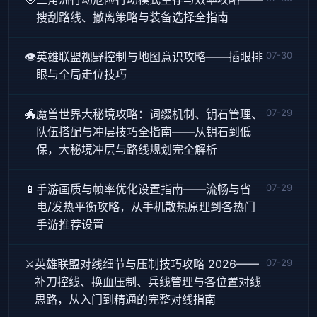
搜刮路线、撤离策略与装备选择全指南
👁️
英雄联盟视野控制与地图意识攻略——插眼排
07-30
眼与全局走位技巧
🐲
魔兽世界大秘境攻略：词缀机制、钥石管理、
07-29
队伍搭配与冲层技巧全指南——从钥石到低
保，大秘境冲层与路线规划完全解析
📱
手游画质与帧率优化设置指南——流畅与省
07-29
电/发热平衡攻略，从手机散热原理到各热门
手游推荐设置
⚔️
英雄联盟对线细节与压制技巧攻略 2026——
07-29
补刀控线、换血压制、兵线管理与各位置对线
思路，从入门到精通的完整对线指南