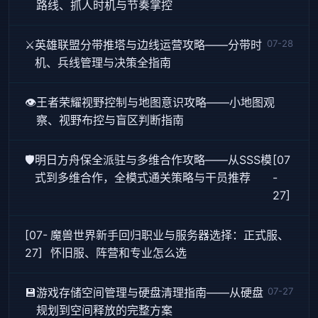
路线、抓人时机与节奏掌控
⚔️
英雄联盟分带推塔与边线运营攻略——分带时
07-28
机、兵线管理与决策全指南
👁️
王者荣耀视野控制与地图意识攻略——小地图观
察、视野布控与盲区判断指南
🛡️
明日方舟保全派驻与多维合作攻略——从SSS模
[07
式到多维合作，全模式通关策略与干员推荐
-
27]
[07-
魔兽世界新手回归职业与服务器选择：正式服、
27]
怀旧服、阵营和专业怎么选
💾
游戏存储空间管理与硬盘清理指南——从硬盘
07-27
规划到空间释放的完整方案