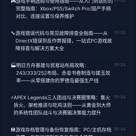
🎮
游戏手柄选购与使用指南——从入门到进阶的
07-25
完整指南：Xbox/PS5/Switch Pro/国产手柄
对比、连接设置与保养维护
🔧
游戏错误代码与常见故障排查全指南——从
07-25
DirectX错误到反作弊报错，一站式PC游戏故
障排查与解决方案大全
🏭
明日方舟基建与贸易站布局攻略：
07-24
243/333/252布局、赤金书卷制造与搓玉效
率——从零搭建你的罗德岛最强生产线
⚡
APEX Legends三人团战与决赛圈策略：集火
07-24
拆火、架枪推进与吃鸡法则——从黄金到大师
的系统性团队战斗与决赛圈决策能力提升
💾
游戏存档管理与备份恢复指南：PC/主机存档
07-24