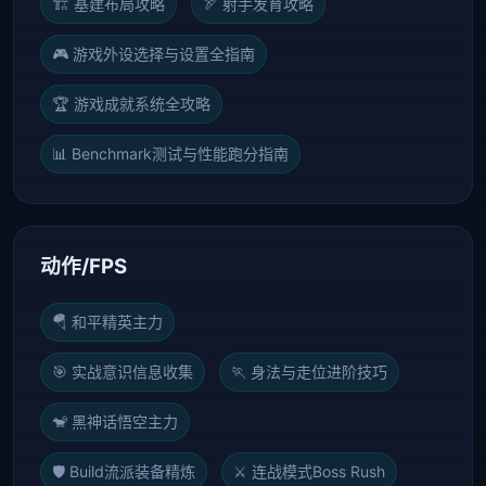
🏗️ 基建布局攻略
🏹 射手发育攻略
🎮 游戏外设选择与设置全指南
🏆 游戏成就系统全攻略
📊 Benchmark测试与性能跑分指南
动作/FPS
🪂 和平精英主力
🎯 实战意识信息收集
🏃 身法与走位进阶技巧
🐒 黑神话悟空主力
🛡️ Build流派装备精炼
⚔️ 连战模式Boss Rush