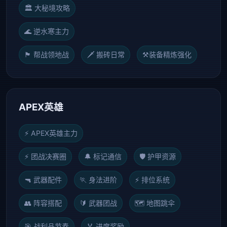
🏛️ 大秘境攻略
🌊 逆水寒主力
🏴 帮战领地战
🗡️ 搬砖日常
⚒️
装备精炼强化
APEX英雄
⚡ APEX英雄主力
⚡ 团战决赛圈
🔔 标记通信
🛡️ 护甲资源
🔫 武器配件
🏃 身法进阶
⚡ 排位系统
👥 阵容搭配
🔰 武器团战
🗺️ 地图跳伞
🎯 战利品节奏
🏅 进度奖励