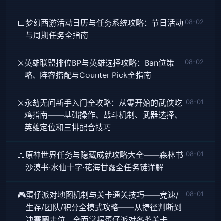
📅
梦幻西游活动日历与任务系统攻略：节日活动
08-02
与周期任务全指南
⚔️
英雄联盟排位BP与英雄选择攻略：Ban位策
08-02
略、阵容搭配与Counter Pick全指南
⚔️
永劫无间新手入门全攻略：从零开始的武侠吃
08-01
鸡指南——基础操作、战斗机制、武器选择、
英雄定位和三排配合技巧
📖
原神世界任务与隐藏成就攻略大全——森林书·
08-01
沙漠书·水仙十字·花海甘露全任务链详解
🎮
蛋仔派对地图机制与关卡通关技巧——竞速/
08-01
生存/团队/积分全模式攻略——从捷径判断到
决赛圈走位，全面掌握蛋仔派对各类关卡