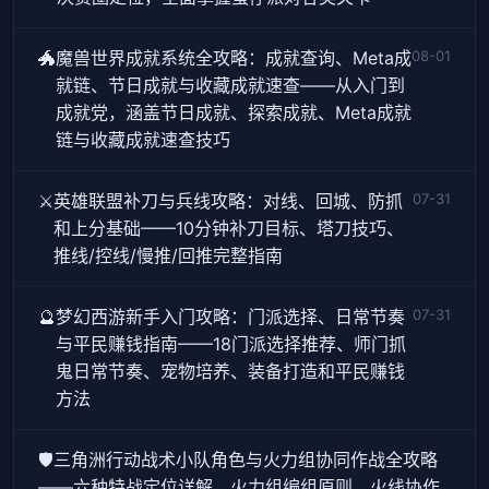
🐲
魔兽世界成就系统全攻略：成就查询、Meta成
08-01
就链、节日成就与收藏成就速查——从入门到
成就党，涵盖节日成就、探索成就、Meta成就
链与收藏成就速查技巧
⚔️
英雄联盟补刀与兵线攻略：对线、回城、防抓
07-31
和上分基础——10分钟补刀目标、塔刀技巧、
推线/控线/慢推/回推完整指南
🔮
梦幻西游新手入门攻略：门派选择、日常节奏
07-31
与平民赚钱指南——18门派选择推荐、师门抓
鬼日常节奏、宠物培养、装备打造和平民赚钱
方法
🛡️三角洲行动战术小队角色与火力组协同作战全攻略
——六种特战定位详解、火力组编组原则、火线协作