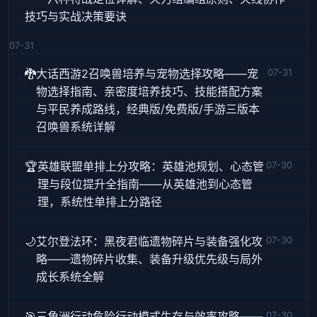
技巧与实战决策要诀
07-31
🐉
大话西游2召唤兽培养与宠物选择攻略——宠
07-31
物选择指南、亲密度培养技巧、技能搭配方案
与平民养成路线，经典版/免费版/手游三版本
召唤兽系统详解
🏆
英雄联盟单排上分攻略：英雄池规划、心态管
07-30
理与段位提升全指南——从英雄池到心态管
理，系统性单排上分路径
🌙
艾尔登法环：黑夜君临遗物碎片与装备强化攻
07-30
略——遗物碎片收集、装备升级优先级与局外
成长系统全解
🎯
三角洲行动危险行动模式生存与效率攻略——
07-30