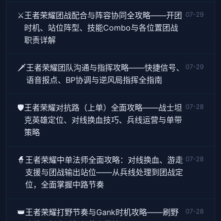
⚔️
王者荣耀团战配合与阵容协同全攻略——开团
07-29
时机、站位阵型、技能Combo与各位置团战
职责详解
🗡️
王者荣耀团队沟通与指挥攻略——快捷信号、
07-29
语音报点、BP协调与逆风局指挥全指南
🛡️
王者荣耀对抗路（上单）全面攻略——战士坦
07-28
克英雄定位、对线换血技巧、兵线运营与单带
策略
🧙
王者荣耀中单法师全面攻略：对线换血、游走
07-28
支援与团战输出站位——从兵线处理到团战定
位，全面掌握中路节奏
👑
王者荣耀打野节奏与Gank时机攻略——刷野
07-28