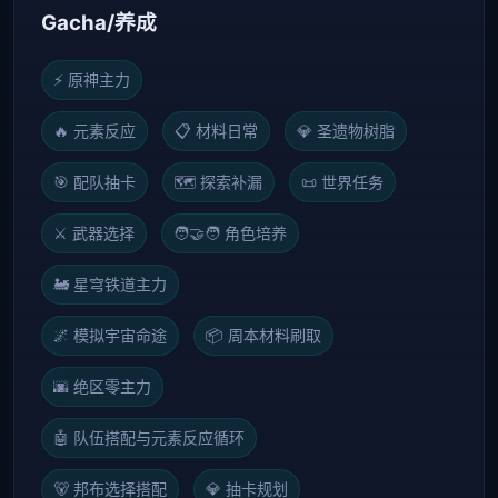
Gacha/养成
⚡ 原神主力
🔥 元素反应
📋 材料日常
💎 圣遗物树脂
🎯 配队抽卡
🗺️ 探索补漏
📜 世界任务
⚔️ 武器选择
🧑🤝🧑 角色培养
🚂 星穹铁道主力
🌌 模拟宇宙命途
📦 周本材料刷取
🌆 绝区零主力
🤖 队伍搭配与元素反应循环
🐻 邦布选择搭配
💎 抽卡规划