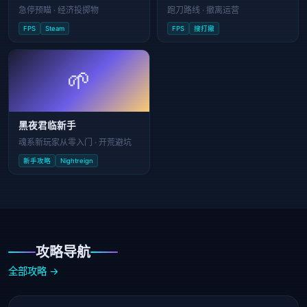
急停预瞄 · 经济投掷物
跑刀路线 · 撤离运营
FPS
Steam
FPS
搜打撤
🌱
黑夜君临新手
魂系新玩家从零入门 · 开荒避坑
新手攻略
Nightreign
攻略导航
全部攻略 →