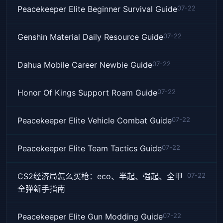
Peacekeeper Elite Beginner Survival Guide
07-22
Genshin Material Daily Resource Guide
07-22
Dahua Mobile Career Newbie Guide
07-22
Honor Of Kings Support Roam Guide
07-22
Peacekeeper Elite Vehicle Combat Guide
07-22
Peacekeeper Elite Team Tactics Guide
07-22
CS2经济局怎么买枪：eco、半起、强起、全甲
07-22
全弹新手指南
Peacekeeper Elite Gun Modding Guide
07-22