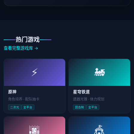
热门游戏
查看完整游戏库 →
⚡
🚂
原神
星穹铁道
角色培养 · 配队抽卡
遗器光锥 · 体力规划
二次元
全平台
回合制
全平台
🌆
🎪