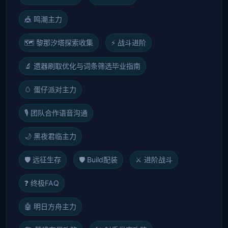
🎪 鸣潮主力
🗺️ 黎那汐塔探索收集
⚡ 战斗进阶
🔬 遗器刷取优化与词条筛选毕业指南
🥚 蛋仔派对主力
🎙️ 团队合作语音沟通
🌙 黑夜君临主力
🛡️ 远征生存
🛡️ Build配装
⚔️ 进阶战斗
❓ 终极FAQ
🤖 明日方舟主力