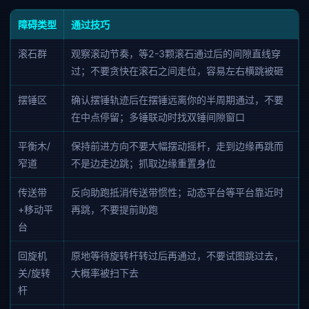
障碍类型
通过技巧
滚石群
观察滚动节奏，等2-3颗滚石通过后的间隙直线穿
过；不要贪快在滚石之间走位，容易左右横跳被砸
摆锤区
确认摆锤轨迹后在摆锤远离你的半周期通过，不要
在中点停留；多锤联动时找双锤间隙窗口
平衡木/
保持前进方向不要大幅摆动摇杆，走到边缘再跳而
窄道
不是边走边跳；抓取边缘重置身位
传送带
反向助跑抵消传送带惯性；动态平台等平台靠近时
+移动平
再跳，不要提前助跑
台
回旋机
原地等待旋转杆转过后再通过，不要试图跳过去，
关/旋转
大概率被扫下去
杆