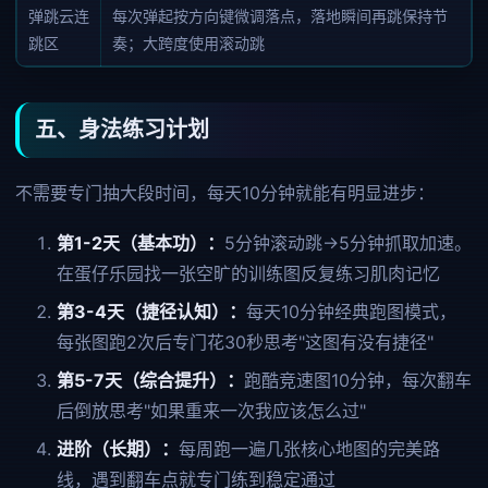
弹跳云连
每次弹起按方向键微调落点，落地瞬间再跳保持节
跳区
奏；大跨度使用滚动跳
五、身法练习计划
不需要专门抽大段时间，每天10分钟就能有明显进步：
第1-2天（基本功）：
5分钟滚动跳→5分钟抓取加速。
在蛋仔乐园找一张空旷的训练图反复练习肌肉记忆
第3-4天（捷径认知）：
每天10分钟经典跑图模式，
每张图跑2次后专门花30秒思考"这图有没有捷径"
第5-7天（综合提升）：
跑酷竞速图10分钟，每次翻车
后倒放思考"如果重来一次我应该怎么过"
进阶（长期）：
每周跑一遍几张核心地图的完美路
线，遇到翻车点就专门练到稳定通过