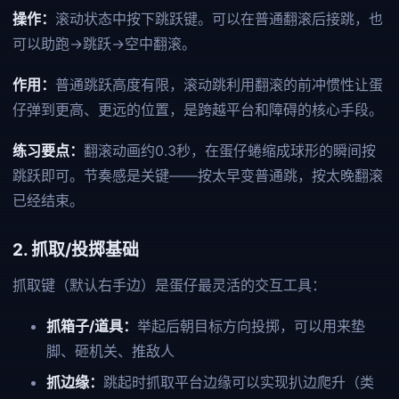
操作：
滚动状态中按下跳跃键。可以在普通翻滚后接跳，也
可以助跑→跳跃→空中翻滚。
作用：
普通跳跃高度有限，滚动跳利用翻滚的前冲惯性让蛋
仔弹到更高、更远的位置，是跨越平台和障碍的核心手段。
练习要点：
翻滚动画约0.3秒，在蛋仔蜷缩成球形的瞬间按
跳跃即可。节奏感是关键——按太早变普通跳，按太晚翻滚
已经结束。
2. 抓取/投掷基础
抓取键（默认右手边）是蛋仔最灵活的交互工具：
抓箱子/道具：
举起后朝目标方向投掷，可以用来垫
脚、砸机关、推敌人
抓边缘：
跳起时抓取平台边缘可以实现扒边爬升（类