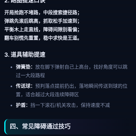
2. 跑图提速口诀
开局抢跑不堵路，中段搜索捷径路；
弹跳先滚后跳高，抓取松手加速到；
平衡木上走直线，障碍间隙别看偏；
翻车别慌先重置，稳中求快是王道。
3. 道具辅助提速
弹簧垫：
放在脚下弹射自己上高台，找好角度可以跳
过一大段路程
传送球：
预判落点提前扔出，落地瞬间传送到球的位
置，适合越过大段连续障碍区
护盾：
挡一下滚石/机关攻击，保持速度不减
四、常见障碍通过技巧