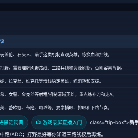
议
玩盖伦、石头人、诺手这类机制直观英雄，练换血和控线。
打野。需要理解刷野路线、三路兵线和资源刷新，否则容易背锅。
妮、拉克丝、维克托等清线稳定英雄，练消耗和支援。
希、女警、金克丝等射程/机制清晰英雄，重点练补刀和走A。
美、蕾欧娜、布隆、璐璐等。要学插眼、排眼和下路节奏。
术语黑话词典
📺 游戏录屏直播入门
class="tip-box">
新
中路/ADC；打野最好等你知道三路线权后再练。