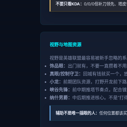
不要只看KDA：
0/0/0但补刀领先、塔
视野与地图资源
视野是英雄联盟最容易被新手忽略的系
饰品眼：
出门就有，不要一直攒着不用
真眼/控制守卫：
回城有钱就买一个，
小龙：
前期团队资源，打野开龙前下路
峡谷先锋：
前中期推塔节奏点，配合镀
纳什男爵：
中后期推进核心。不是“打
辅助不是唯一插眼的人：
任何位置都该买