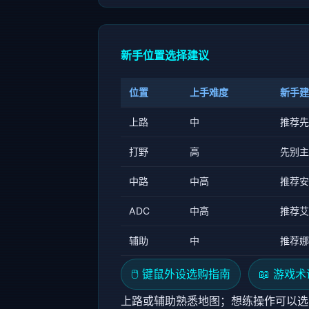
新手位置选择建议
位置
上手难度
新手建
上路
中
推荐先
打野
高
先别主
中路
中高
推荐安
ADC
中高
推荐艾
辅助
中
推荐娜
🖱️ 键鼠外设选购指南
📖 游戏
上路或辅助熟悉地图；想练操作可以选