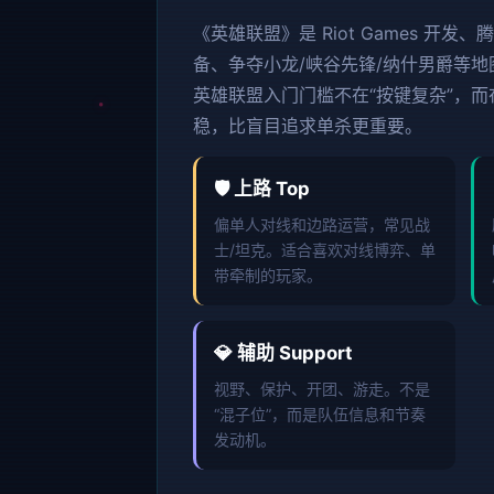
《英雄联盟》是 Riot Games 开发
备、争夺小龙/峡谷先锋/纳什男爵等
英雄联盟入门门槛不在“按键复杂”，
稳，比盲目追求单杀更重要。
🛡️ 上路 Top
偏单人对线和边路运营，常见战
士/坦克。适合喜欢对线博弈、单
带牵制的玩家。
💎 辅助 Support
视野、保护、开团、游走。不是
“混子位”，而是队伍信息和节奏
发动机。