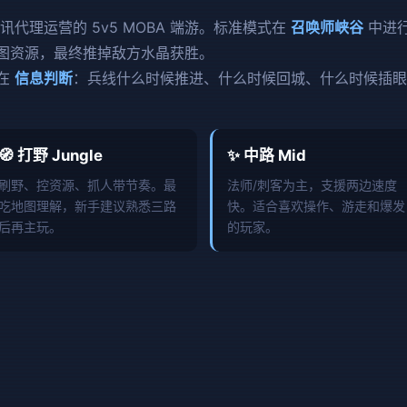
、腾讯代理运营的 5v5 MOBA 端游。标准模式在
召唤师峡谷
中进
地图资源，最终推掉敌方水晶获胜。
而在
信息判断
：兵线什么时候推进、什么时候回城、什么时候插眼
🧭 打野 Jungle
✨ 中路 Mid
刷野、控资源、抓人带节奏。最
法师/刺客为主，支援两边速度
吃地图理解，新手建议熟悉三路
快。适合喜欢操作、游走和爆发
后再主玩。
的玩家。