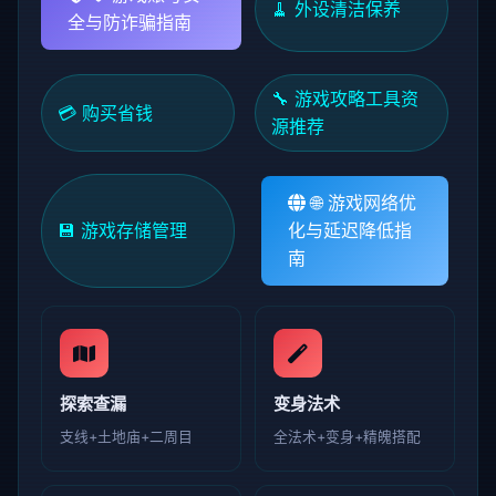
🧹 外设清洁保养
全与防诈骗指南
🔧 游戏攻略工具资
💳 购买省钱
源推荐
🌐 游戏网络优
💾 游戏存储管理
化与延迟降低指
南
探索查漏
变身法术
支线+土地庙+二周目
全法术+变身+精魄搭配