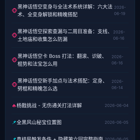
黑神话悟空变身与全法术系统详解：六大法
2026-
🐵
术、全变身解锁和精魄搭配
06-19
黑神话悟空探索查漏与二周目准备：支线、
2026-
🐵
土地庙和收集怎么防漏
06-16
黑神话悟空卡 Boss 打法：翻滚、识破、
2026-
🐵
棍势和法宝怎么用
06-16
黑神话悟空新手加点与法术搭配：定身、
2026-
🐵
劈棍和精魄怎么选
06-14
🔥
杨戬挑战 - 无伤通关打法详解
2026-06-04
📌
全黑风山秘宝位置图
2026-06-05
📌
真结局触发条件 + 隐藏第六回完整指南
2026-06-05