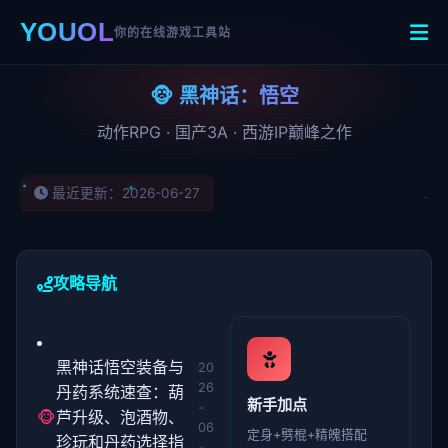
YOUOL
你的在线游戏工具站
🐵 黑神话：悟空
动作RPG · 国产3A · 西游IP巅峰之作
最近更新：2026-06-27
攻略导航
黑神话悟空装备与
20
26
丹药系统速查：葫
新手加点
-
🐵
芦升级、泡酒物、
06
定身+劈棍+精魄搭配
珍玩和丹药选择指
-