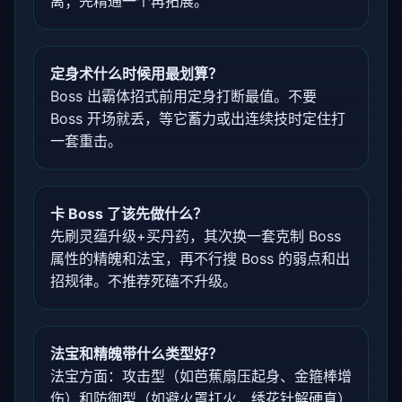
离；先精通一个再拓展。
定身术什么时候用最划算？
Boss 出霸体招式前用定身打断最值。不要
Boss 开场就丢，等它蓄力或出连续技时定住打
一套重击。
卡 Boss 了该先做什么？
先刷灵蕴升级+买丹药，其次换一套克制 Boss
属性的精魄和法宝，再不行搜 Boss 的弱点和出
招规律。不推荐死磕不升级。
法宝和精魄带什么类型好？
法宝方面：攻击型（如芭蕉扇压起身、金箍棒增
伤）和防御型（如避火罩扛火、绣花针解硬直）