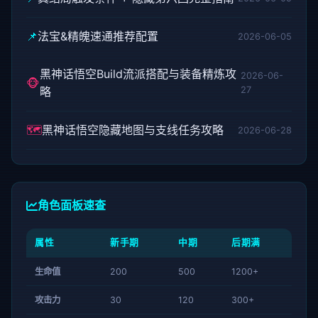
📌
法宝&精魄速通推荐配置
2026-06-05
黑神话悟空Build流派搭配与装备精炼攻
2026-06-
🐵
略
27
🗺️
黑神话悟空隐藏地图与支线任务攻略
2026-06-28
角色面板速查
属性
新手期
中期
后期满
生命值
200
500
1200+
攻击力
30
120
300+