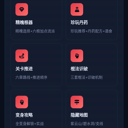
精魄根器
珍玩丹药
精魄选择+六根加点流派
珍玩推荐+丹药配方+酒食
关卡推进
棍法识破
六章路线+推进顺序
三套棍法+识破机制
变身攻略
隐藏地图
全变身解锁+实战
紫云山/碧水洞/支线