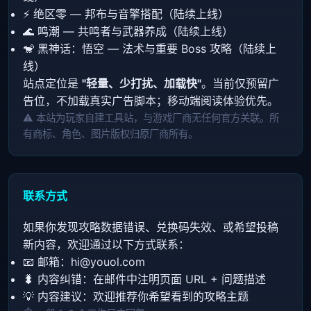
⚡ 绝区零 — 邦布与音擎搭配（陆续上线）
🌊 鸣潮 — 共鸣者与武器养成（陆续上线）
🐒 黑神话：悟空 — 法术与重要 Boss 攻略（陆续上
线）
站点定位是
"轻量、少打扰、加载快"
。当前仅预留广
告位，不加载真实广告脚本；移动端阅读体验优先。
⚠️ 本站为玩家自建工具站，与游戏厂商无任何官方关联。所
有商标、角色、图片版权归原厂商所有。
联系方式
如果你发现攻略数据错误、兑换码失效、或希望投稿
新内容，欢迎通过以下方式联系：
📧 邮箱：
hi@youol.com
🐛 内容纠错：在邮件中注明页面 URL + 问题描述
💡 内容建议：欢迎推荐你希望看到的攻略主题